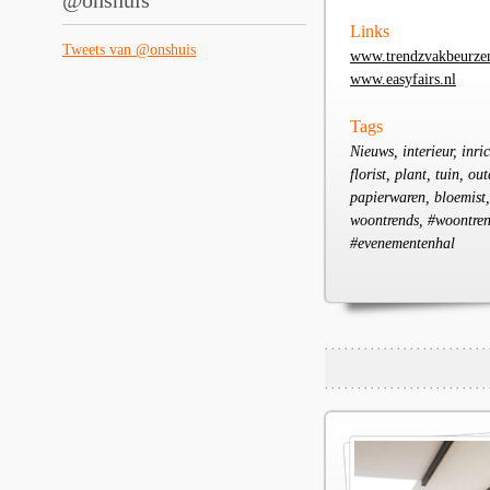
@onshuis
Links
Tweets van @onshuis
www.trendzvakbeurzen
www.easyfairs.nl
Tags
Nieuws, interieur, inri
florist, plant, tuin, o
papierwaren, bloemist,
woontrends, #woontrend
#evenementenhal