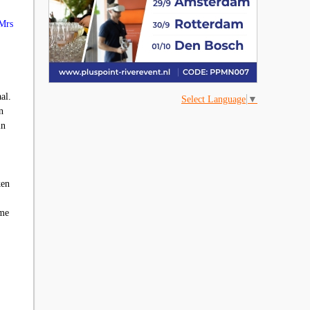
Mrs
al.
Select Language
▼
n
in
ken
rme