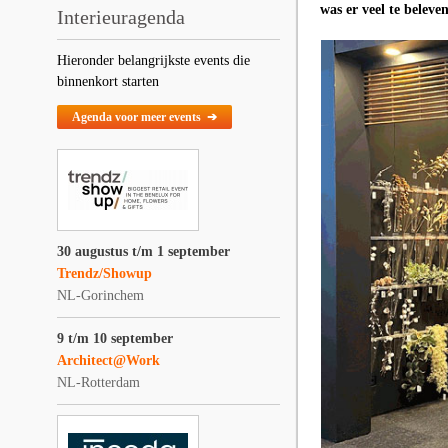
was er veel te beleve
Interieuragenda
Hieronder belangrijkste events die
binnenkort starten
Agenda voor meer events ➔
30 augustus t/m 1 september
Trendz/Showup
NL-Gorinchem
9 t/m 10 september
Architect@Work
NL-Rotterdam