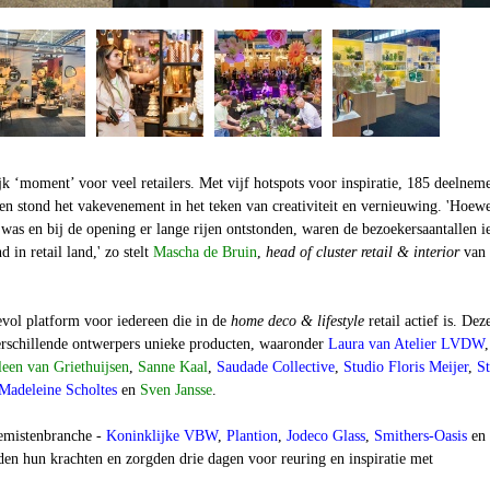
jk ‘moment’ voor veel retailers. Met vijf hotspots voor inspiratie, 185 deelnem
n stond het vakevenement in het teken van creativiteit en vernieuwing. 'Hoew
r was en bij de opening er lange rijen ontstonden, waren de bezoekersaantallen ie
 in retail land,' zo stelt
Mascha de Bruin
,
head of cluster retail & interior
van
evol platform voor iedereen die in de
home deco & lifestyle
retail actief is. Dez
verschillende ontwerpers unieke producten, waaronder
Laura van Atelier LVDW
,
een van Griethuijsen
,
Sanne Kaal
,
Saudade Collective
,
Studio Floris Meijer
,
S
Madeleine Scholtes
en
Sven Jansse
.
oemistenbranche -
Koninklijke VBW
,
Plantion
,
Jodeco Glass
,
Smithers-Oasis
en
en hun krachten en zorgden drie dagen voor reuring en inspiratie met