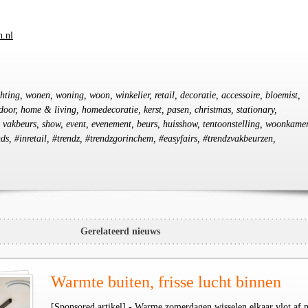
.nl
chting, wonen, woning, woon, winkelier, retail, decoratie, accessoire, bloemist,
utdoor, home & living, homedecoratie, kerst, pasen, christmas, stationary,
 vakbeurs, show, event, evenement, beurs, huisshow, tentoonstelling, woonkamer
s, #inretail, #trendz, #trendzgorinchem, #easyfairs, #trendzvakbeurzen,
Gerelateerd nieuws
Warmte buiten, frisse lucht binnen
[Sponsored artikel] - Warme zomerdagen wisselen elkaar vlot af 