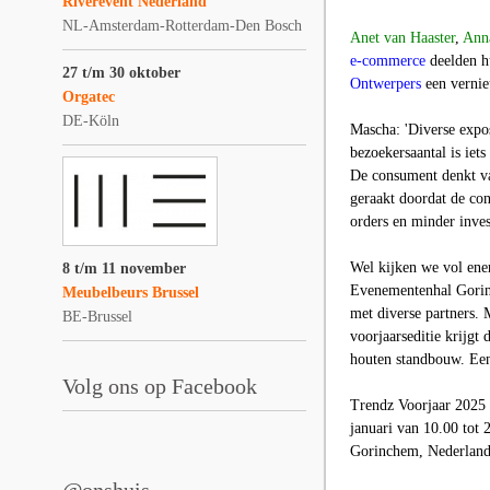
Riverevent Nederland
NL-Amsterdam-Rotterdam-Den Bosch
Anet van Haaster
,
Ann
e-commerce
deelden hu
27 t/m 30 oktober
Ontwerpers
een vernie
Orgatec
DE-Köln
Mascha: 'Diverse expos
bezoekersaantal is iet
De consument denkt va
geraakt doordat de co
orders en minder inves
Wel kijken we vol ener
8 t/m 11 november
Evenementenhal Gorinc
Meubelbeurs Brussel
met diverse partners.
BE-Brussel
voorjaarseditie krijgt
houten standbouw. Een
Volg ons op Facebook
Trendz Voorjaar 2025 
januari van 10.00 tot 
Gorinchem, Nederland