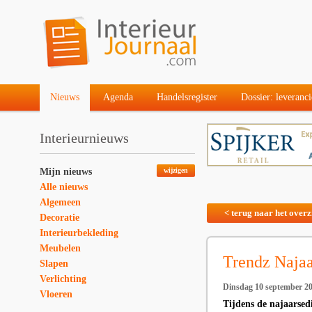
Nieuws
Agenda
Handelsregister
Dossier: leveranci
Interieurnieuws
Mijn nieuws
wijzigen
Alle nieuws
Algemeen
< terug naar het overz
Decoratie
Interieurbekleding
Meubelen
Trendz Najaa
Slapen
Verlichting
Dinsdag 10 september 2
Vloeren
Tijdens de najaarsed