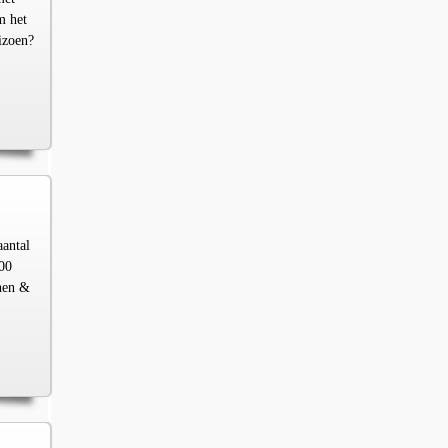
m het
izoen?
aantal
00
chen &