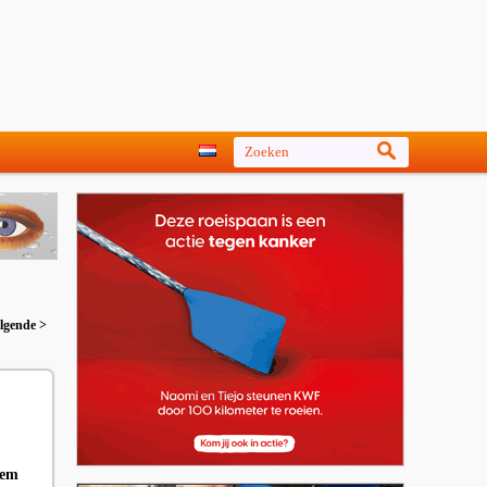
lgende >
hem