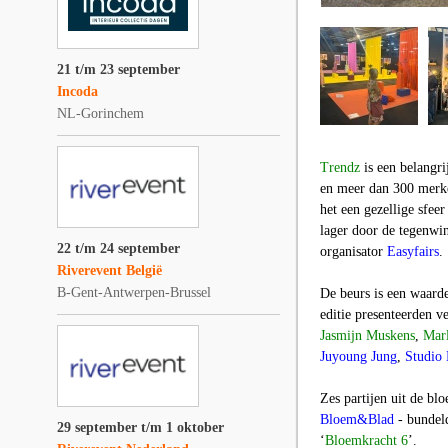
21 t/m 23 september
Incoda
NL-Gorinchem
Trendz
is een belangri
en meer dan 300 merke
het een gezellige sfee
lager door de tegenwind
22 t/m 24 september
organisator
Easyfairs
.
Riverevent België
B-Gent-Antwerpen-Brussel
De beurs is een waard
editie presenteerden 
Jasmijn Muskens
,
Marl
Juyoung Jung
,
Studio 
Zes partijen uit de bl
Bloem&Blad
- bundeld
29 september t/m 1 oktober
‘
Bloemkracht 6
’.