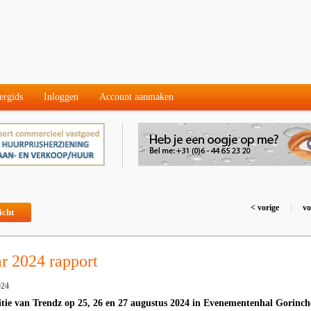
ergids
Inloggen
Account aanmaken
< vorige
|
vo
icht
r 2024 rapport
024
itie van Trendz op 25, 26 en 27 augustus 2024 in Evenementenhal Gorinc