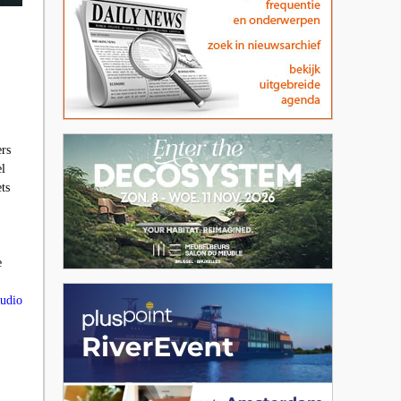
ers
el
ts
e
tudio