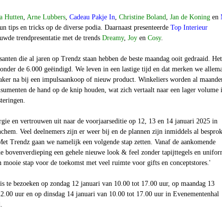
a Hutten
,
Arne Lubbers
,
Cadeau Pakje In
,
Christine Boland
,
Jan de Koning
en
n tips en tricks op de diverse podia. Daarnaast presenteerde
Top Interieur
uwde trendpresentatie met de trends
Dreamy
,
Joy
en
Cosy
.
anten die al jaren op Trendz staan hebben de beste maandag ooit gedraaid. Het
s onder de 6.000 geëindigd. We leven in een lastige tijd en dat merken we allema
ker na bij een impulsaankoop of nieuw product. Winkeliers worden al maande
nsumenten de hand op de knip houden, wat zich vertaalt naar een lager volume 
teringen.
gie en vertrouwen uit naar de voorjaarseditie op 12, 13 en 14 januari 2025 in
hem. Veel deelnemers zijn er weer bij en de plannen zijn inmiddels al bespro
 Met Trendz gaan we namelijk een volgende stap zetten. Vanaf de aankomende
 de bovenverdieping een gehele nieuwe look & feel zonder tapijttegels en unifo
 mooie stap voor de toekomst met veel ruimte voor gifts en conceptstores.'
is te bezoeken op zondag 12 januari van 10.00 tot 17.00 uur, op maandag 13
22.00 uur en op dinsdag 14 januari van 10.00 tot 17.00 uur in Evenementenhal
.