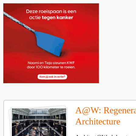
A@W: Regenera
Architecture