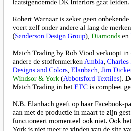
laatstgenoemde DK Interiors gaat leiden.
Robert Warnaar
is zeker geen onbekende i
voert zelf onder andere al lang de merke
(
Sanderson Design Group
),
Diamonds
en
Match Trading by Rob Viool
verkoopt in
andere de stoffenmerken
Ambla
,
Charles
Designs and Colors
,
Elanbach
,
Jim Dicke
Windsor & York
(
Abbotsford Textiles
). 
Match Trading in het
ETC
is compleet ge
N.B. Elanbach geeft op haar Facebook-pa
aan met de productie in maart te zijn gest
functioneert momenteel ook niet. Ook he
York is niet meer te vinden van de site v