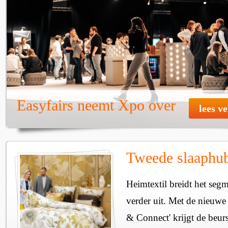
Easyfairs neemt Xpo over
lees v
Tweede slaaphub
Heimtextil breidt het seg
verder uit. Met de nieuwe
& Connect' krijgt de beurs