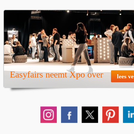
Easyfairs neemt Xpo over
lees v