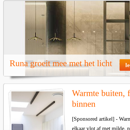
Runa groeit mee met het licht
l
Warmte buiten, f
binnen
[Sponsored artikel] - Wa
elkaar vlot af met milde, n