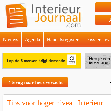
Nieuws
Agenda
Handelsregister
Dossier: lev
< terug naar het overzicht
Tips voor hoger niveau Interieur