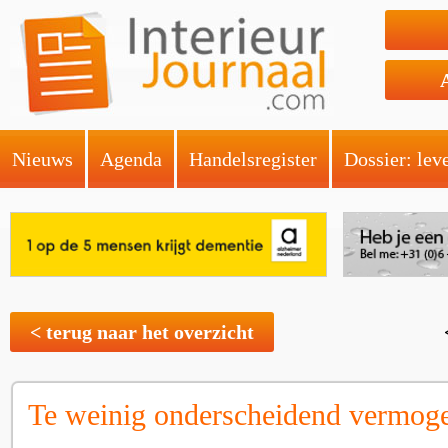
Nieuws
Agenda
Handelsregister
Dossier: lev
< terug naar het overzicht
Te weinig onderscheidend vermogen