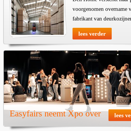
voorgenomen overname v
fabrikant van deurkozijne
lees verder
Easyfairs neemt Xpo over
lees v