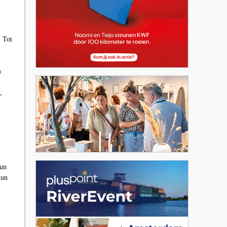
. Tot
m
,
hun
hun