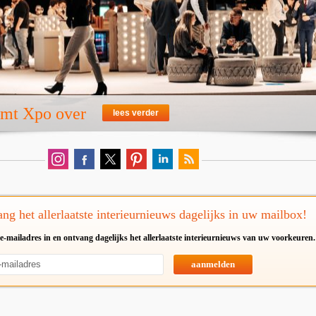
emt Xpo over
lees verder
ng het allerlaatste interieurnieuws dagelijks in uw mailbox!
e-mailadres in en ontvang dagelijks het allerlaatste interieurnieuws van uw voorkeuren.
aanmelden