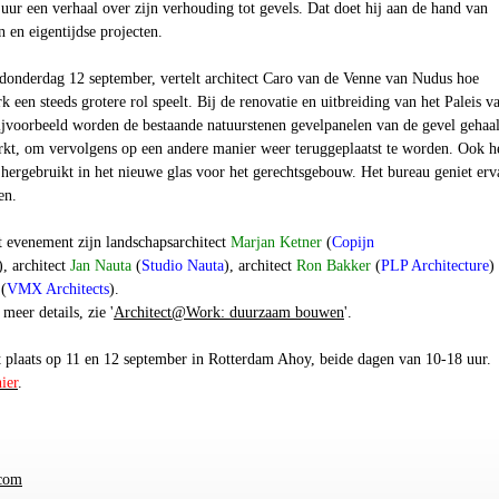
r een verhaal over zijn verhouding tot gevels. Dat doet hij aan de hand van
n en eigentijdse projecten.
donderdag 12 september, vertelt architect Caro van de Venne van Nudus hoe
rk een steeds grotere rol speelt. Bij de renovatie en uitbreiding van het Paleis v
bijvoorbeeld worden de bestaande natuurstenen gevelpanelen van de gevel gehaa
rkt, om vervolgens op een andere manier weer teruggeplaatst te worden. Ook h
 hergebruikt in het nieuwe glas voor het gerechtsgebouw. Het bureau geniet erv
en.
t evenement zijn landschapsarchitect
Marjan Ketner
(
Copijn
), architect
Jan Nauta
(
Studio Nauta
), architect
Ron Bakker
(
PLP Architecture
)
(
VMX Architects
).
 meer details, zie '
Architect@Work: duurzaam bouwen
'.
plaats op 11 en 12 september in Rotterdam Ahoy, beide dagen van 10-18 uur.
hier
.
.com