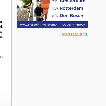
an
ld,
et
Select Language
▼
an
 en