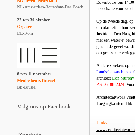
Riverevent Nederland
Bovenbouw om 14:30 uu
NL-Amsterdam-Rotterdam-Den Bosch
historische voorbeelde
27 t/m 30 oktober
Op de tweede dag, op 
Orgatec
circulariteit in hun we
DE-Köln
Justitie in Den Haag 
met een waterjet bewe
glas in de gevel wordt
om grenzen te verlegg
Andere sprekers op he
Landschapsarchitecten
8 t/m 11 november
architect
Don Murphy
Meubelbeurs Brussel
P.S. 27-08-2024
: Voor
BE-Brussel
Architect@Work vindt 
Toegangkaarten, klik
Volg ons op Facebook
Links
www.architectatwork