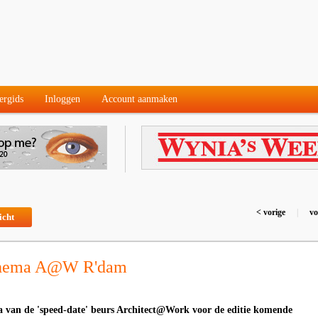
ergids
Inloggen
Account aanmaken
< vorige
|
vo
icht
 thema A@W R'dam
a van de 'speed-date' beurs Architect@Work voor de editie komende