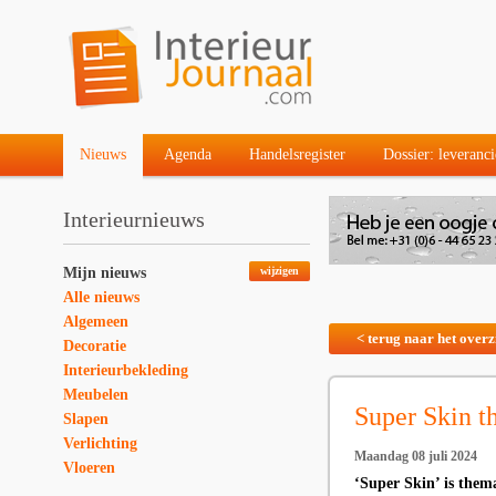
Nieuws
Agenda
Handelsregister
Dossier: leveranci
Interieurnieuws
Mijn nieuws
wijzigen
Alle nieuws
Algemeen
< terug naar het overz
Decoratie
Interieurbekleding
Meubelen
Super Skin
Slapen
Verlichting
Maandag 08 juli 2024
Vloeren
‘Super Skin’ is them