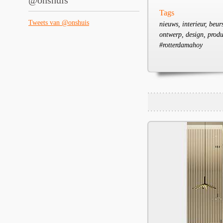
@onshuis
Tags
Tweets van @onshuis
nieuws, interieur, beur
ontwerp, design, produ
#rotterdamahoy