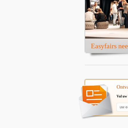
Easyfairs ne
Ontva
Vul uw 