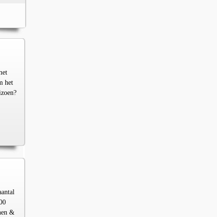
met
m het
izoen?
aantal
00
chen &