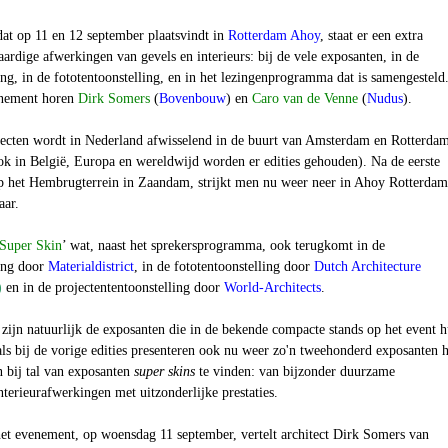
dat op 11 en 12 september plaatsvindt in
Rotterdam Ahoy
, staat er een extra
ardige afwerkingen van gevels en interieurs: bij de vele exposanten, in de
ing, in de fototentoonstelling, en in het lezingenprogramma dat is samengesteld
enement horen
Dirk Somers
(
Bovenbouw
) en
Caro van de Venne
(
Nudus
).
tecten wordt in Nederland afwisselend in de buurt van Amsterdam en Rotterda
ok in België, Europa en wereldwijd worden er edities gehouden). Na de eerste
op het Hembrugterrein in Zaandam, strijkt men nu weer neer in
Ahoy Rotterdam
aar.
Super Skin
’
wat, naast het sprekersprogramma, ook terugkomt in de
ling door
Materialdistrict
, in de fototentoonstelling door
Dutch Architecture
)
en in de projectententoonstelling door
World-Architects
.
 zijn natuurlijk de exposanten die in de bekende compacte stands op het event 
als bij de vorige edities presenteren ook nu weer zo'n tweehonderd exposanten 
jn bij tal van exposanten
super skins
te vinden: van bijzonder duurzame
nterieurafwerkingen met uitzonderlijke prestaties.
het evenement, op woensdag 11 september, vertelt architect
Dirk Somers van