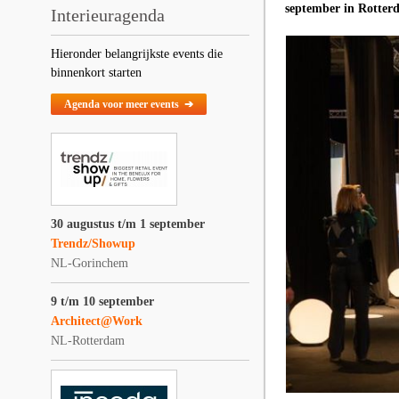
september in Rotter
Interieuragenda
Hieronder belangrijkste events die
binnenkort starten
Agenda voor meer events ➔
30 augustus t/m 1 september
Trendz/Showup
NL-Gorinchem
9 t/m 10 september
Architect@Work
NL-Rotterdam