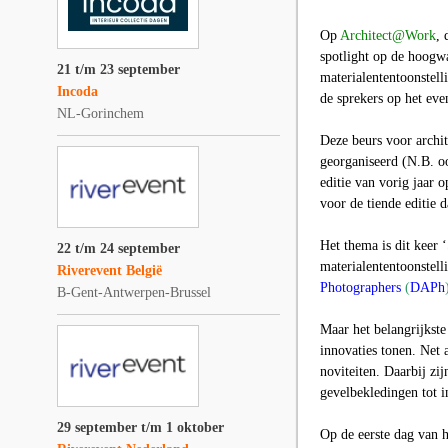
Op
Architect@Work
, 
spotlight op de hoogwa
21 t/m 23 september
materialententoonstell
Incoda
de sprekers op het ev
NL-Gorinchem
Deze beurs voor archi
georganiseerd (N.B. o
editie van vorig jaar 
voor de tiende editie d
Het thema is dit keer
‘
22 t/m 24 september
materialententoonstel
Riverevent België
Photographers
(
DAPh
B-Gent-Antwerpen-Brussel
Maar het belangrijkste
innovaties tonen. Net 
noviteiten. Daarbij zi
gevelbekledingen tot i
29 september t/m 1 oktober
Op de eerste dag van 