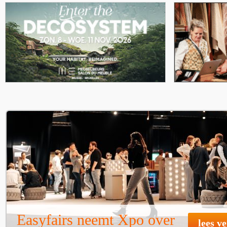
Easyfairs neemt Xpo over
lees v