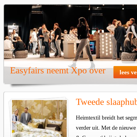
Easyfairs neemt Xpo over
lees v
Tweede slaaphub
Heimtextil breidt het seg
verder uit. Met de nieuwe