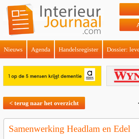
Nieuws
Agenda
Handelsregister
Dossier: lev
< terug naar het overzicht
Samenwerking Headlam en Edel