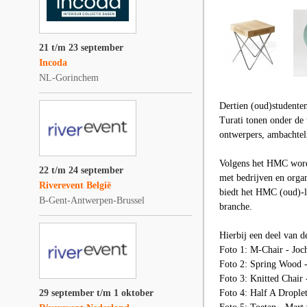
21 t/m 23 september
Incoda
NL-Gorinchem
Dertien (oud)studenten
Turati tonen onder de
ontwerpers, ambachtel
Volgens het HMC wordt 
22 t/m 24 september
met bedrijven en organ
Riverevent België
biedt het HMC (oud)-le
B-Gent-Antwerpen-Brussel
branche.
Hierbij een deel van d
Foto 1: M-Chair - Jo
Foto 2: Spring Wood -
Foto 3: Knitted Chair
29 september t/m 1 oktober
Foto 4: Half A Dropl