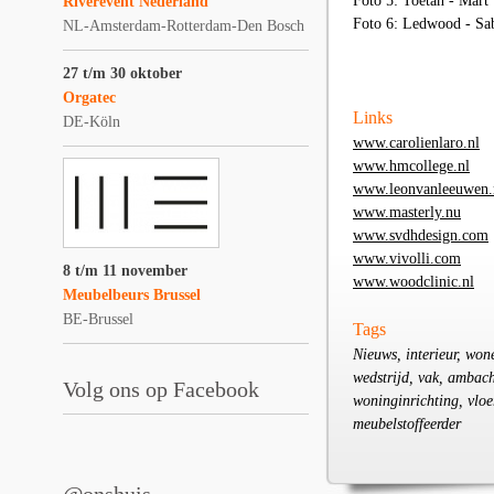
Foto 5: Toetan - Mart
Riverevent Nederland
Foto 6: Ledwood - Sa
NL-Amsterdam-Rotterdam-Den Bosch
27 t/m 30 oktober
Orgatec
Links
DE-Köln
www.carolienlaro.nl
www.hmcollege.nl
www.leonvanleeuwen.
www.masterly.nu
www.svdhdesign.com
www.vivolli.com
8 t/m 11 november
www.woodclinic.nl
Meubelbeurs Brussel
BE-Brussel
Tags
Nieuws, interieur, wone
wedstrijd, vak, ambacht
Volg ons op Facebook
woninginrichting, vloe
meubelstoffeerder