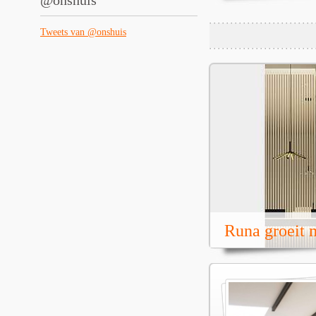
@onshuis
Tweets van @onshuis
Runa groeit m