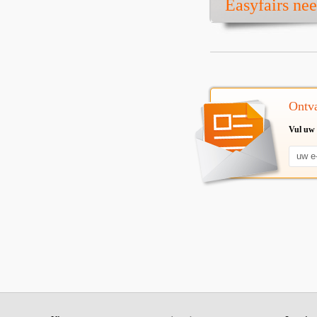
Easyfairs ne
Ontva
Vul uw 