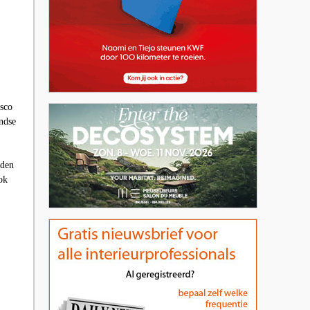
esco
ndse
nden
ok