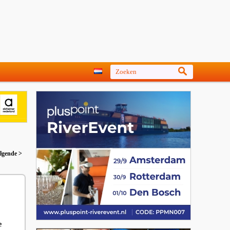
lgende >
e