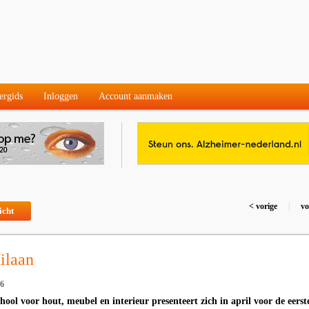
ergids
Inloggen
Account aanmaken
< vorige
|
vo
icht
ilaan
16
l voor hout, meubel en interieur presenteert zich in april voor de eerst