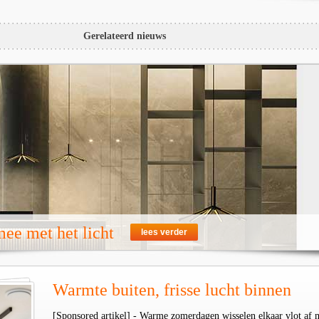
Gerelateerd nieuws
ee met het licht
lees verder
Warmte buiten, frisse lucht binnen
[Sponsored artikel] - Warme zomerdagen wisselen elkaar vlot af 