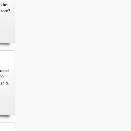
m het
izoen?
aantal
00
chen &