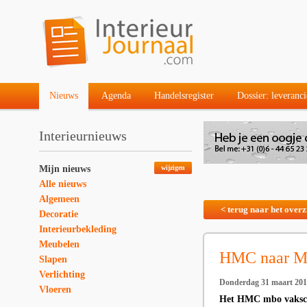
Nieuws
Agenda
Handelsregister
Dossier: leveranci
Interieurnieuws
Mijn nieuws
wijzigen
Alle nieuws
Algemeen
< terug naar het overz
Decoratie
Interieurbekleding
Meubelen
HMC naar M
Slapen
Verlichting
Donderdag 31 maart 20
Vloeren
Het HMC mbo vakschoo