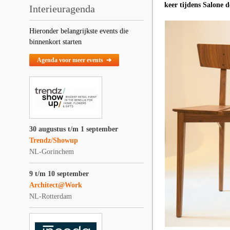
keer tijdens Salone 
Interieuragenda
Hieronder belangrijkste events die
binnenkort starten
Agenda voor meer events ➔
30 augustus t/m 1 september
Trendz/Showup
NL-Gorinchem
9 t/m 10 september
Architect@Work
NL-Rotterdam