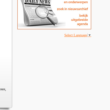
Select Language
▼
eren,