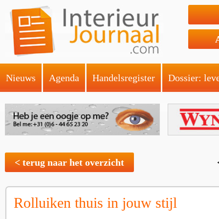
Nieuws
Agenda
Handelsregister
Dossier: lev
< terug naar het overzicht
Rolluiken thuis in jouw stijl