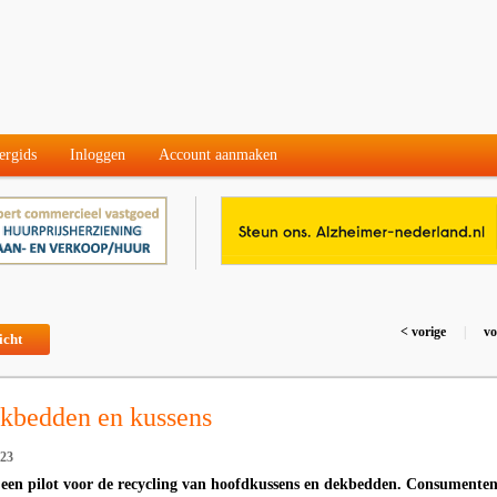
ergids
Inloggen
Account aanmaken
< vorige
|
vo
icht
kbedden en kussens
023
 een pilot voor de recycling van hoofdkussens en dekbedden. Consumente