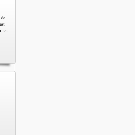
 de
ast
p- en