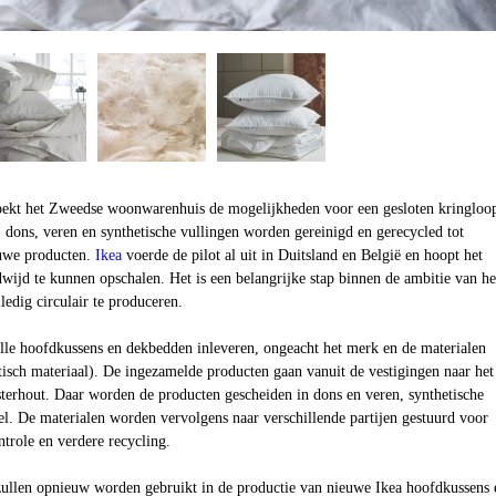
oekt het Zweedse woonwarenhuis de mogelijkheden voor een gesloten kringloo
 dons, veren en synthetische vullingen worden gereinigd en gerecycled tot
euwe producten.
Ikea
voerde de pilot al uit in Duitsland en België en hoopt het
wijd te kunnen opschalen. Het is een belangrijke stap binnen de ambitie van he
ledig circulair te produceren.
e hoofdkussens en dekbedden inleveren, ongeacht het merk en de materialen
tisch materiaal). De ingezamelde producten gaan vanuit de vestigingen naar het
terhout. Daar worden de producten gescheiden in dons en veren, synthetische
iel. De materialen worden vervolgens naar verschillende partijen gestuurd voor
ntrole en verdere recycling.
zullen opnieuw worden gebruikt in de productie van nieuwe Ikea hoofdkussens 