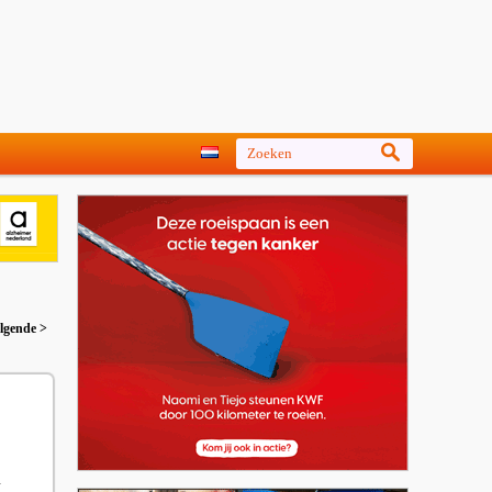
lgende >
n