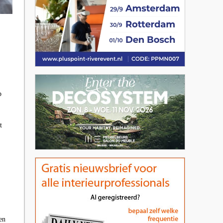
p
t
en