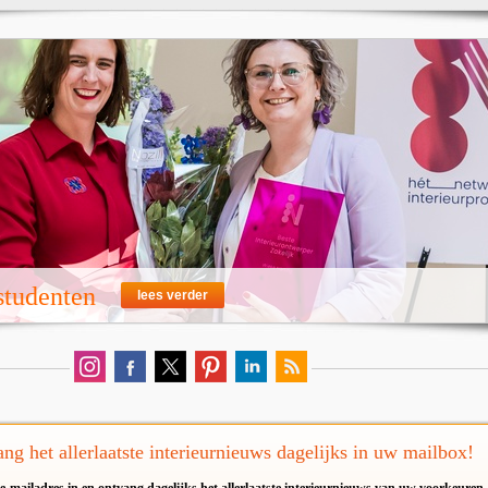
 studenten
lees verder
ng het allerlaatste interieurnieuws dagelijks in uw mailbox!