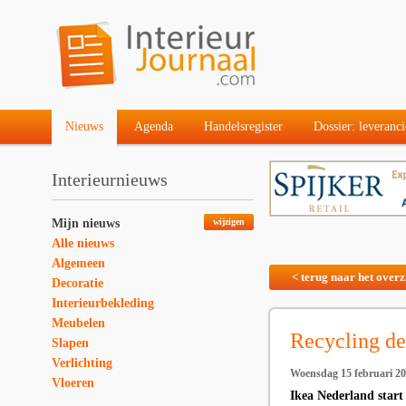
Nieuws
Agenda
Handelsregister
Dossier: leveranci
Interieurnieuws
Mijn nieuws
wijzigen
Alle nieuws
Algemeen
< terug naar het overz
Decoratie
Interieurbekleding
Meubelen
Recycling de
Slapen
Verlichting
Woensdag 15 februari 2
Vloeren
Ikea Nederland start