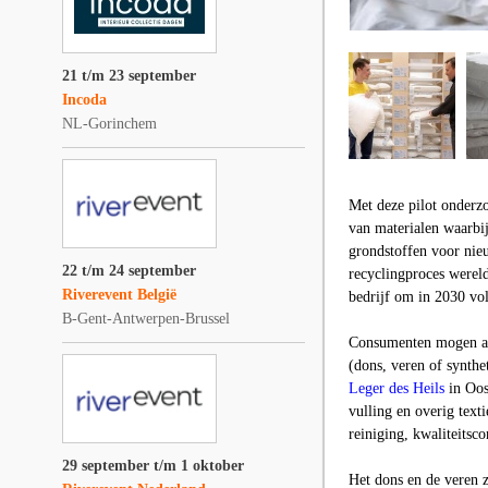
21 t/m 23 september
Incoda
NL-Gorinchem
Met deze pilot onderz
van materialen waarbij
grondstoffen voor ni
22 t/m 24 september
recyclingproces wereld
Riverevent België
bedrijf om in 2030 vol
B-Gent-Antwerpen-Brussel
Consumenten mogen all
(dons, veren of synthe
Leger des Heils
in Oos
vulling en overig text
reiniging, kwaliteitsco
29 september t/m 1 oktober
Het dons en de veren 