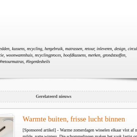
edden, kussens, recycling, hergebruik, matrassen, retour, inleveren, design, circul
tie, woonwarenhuis, recyclingproces, hoofdkussens, merken, grondstsoffen,
 #retourmatras, #legerdesheils
Gerelateerd nieuws
Warmte buiten, frisse lucht binnen
[Sponsored artikel] - Warme zomerdagen wisselen elkaar vlot af 
milde, natte winters. Die schommelingen maken het vaak lastig o