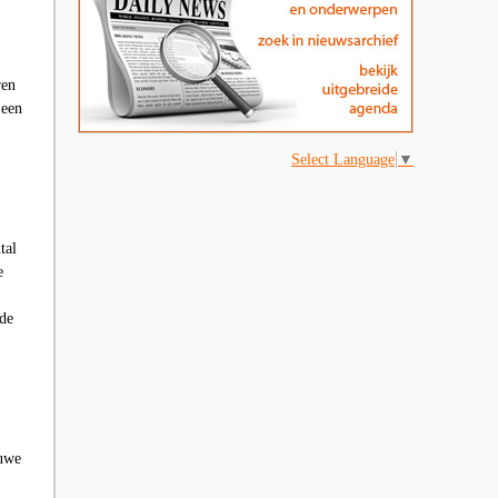
ren
 een
Select Language
▼
tal
e
ede
euwe