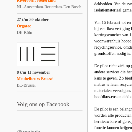
Riverevent Nederland
dekbedden. Van de synt
NL-Amsterdam-Rotterdam-Den Bosch
isolatiemateriaal gem
27 t/m 30 oktober
Van 16 februari tot e
Orgatec
bij een Ikea vestiging
DE-Köln
kortingsvoucher van 1
woonwarenhuis hoopt z
recyclingservice, omda
grondstoffen nodig is
De pilot richt zich op
andere services die he
8 t/m 11 november
kans te geven. Zo bie
Meubelbeurs Brussel
matras te laten recycl
BE-Brussel
materialen vervolgens 
hoofdkussens en dekbe
Volg ons op Facebook
De pilot is een belang
worden alle producten 
hernieuwbare of gerec
functie kunnen krijge