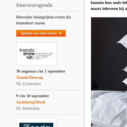
kunnen hun oude dek
Interieuragenda
maart inleveren bij a
Hieronder belangrijkste events die
binnenkort starten
Agenda voor meer events ➔
30 augustus t/m 1 september
Trendz/Showup
NL-Gorinchem
9 t/m 10 september
Architect@Work
NL-Rotterdam