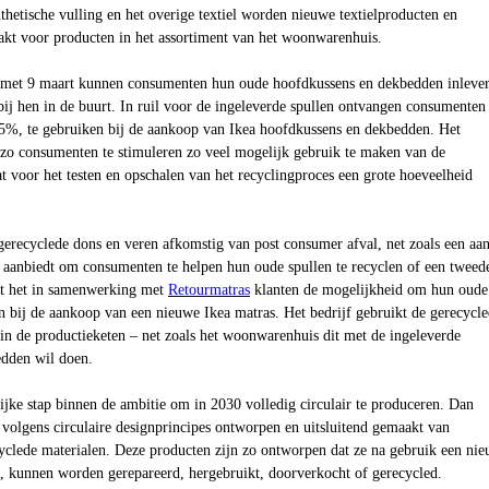
hetische vulling en het overige textiel worden nieuwe textielproducten en
aakt voor producten in het assortiment van het woonwarenhuis.
n met 9 maart kunnen consumenten hun oude hoofdkussens en dekbedden inleve
 bij hen in de buurt. In ruil voor de ingeleverde spullen ontvangen consumenten
5%, te gebruiken bij de aankoop van Ikea hoofdkussens en dekbedden. Het
o consumenten te stimuleren zo veel mogelijk gebruik te maken van de
t voor het testen en opschalen van het recyclingproces een grote hoeveelheid
.
 gerecyclede dons en veren afkomstig van post consumer afval, net zoals een aan
t aanbiedt om consumenten te helpen hun oude spullen te recyclen of een tweed
dt het in samenwerking met
Retourmatras
klanten de mogelijkheid om hun oude
en bij de aankoop van een nieuwe Ikea matras. Het bedrijf gebruikt de gerecycl
in de productieketen – net zoals het woonwarenhuis dit met de ingeleverde
dden wil doen.
rijke stap binnen de ambitie om in 2030 volledig circulair te produceren. Dan
volgens circulaire designprincipes ontworpen en uitsluitend gemaakt van
yclede materialen. Deze producten zijn zo ontworpen dat ze na gebruik een ni
n, kunnen worden gerepareerd, hergebruikt, doorverkocht of gerecycled.