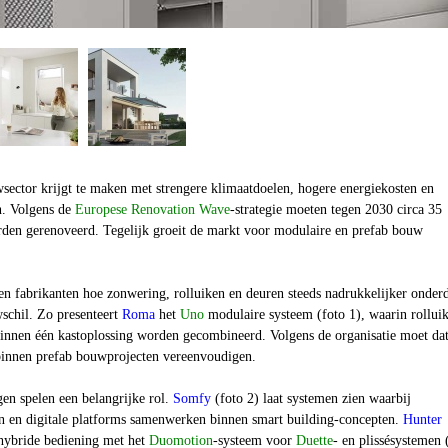
sector krijgt te maken met strengere klimaatdoelen, hogere energiekosten en
. Volgens de
Europese Renovation Wave
-strategie moeten tegen 2030 circa 35
en gerenoveerd. Tegelijk groeit de markt voor modulaire en prefab bouw
n fabrikanten hoe zonwering, rolluiken en deuren steeds nadrukkelijker onder
schil. Zo presenteert
Roma
het
Uno
modulaire systeem (foto 1), waarin rollui
 binnen één kastoplossing worden gecombineerd. Volgens de organisatie moet da
innen prefab bouwprojecten vereenvoudigen.
en spelen een belangrijke rol.
Somfy
(foto 2) laat systemen zien waarbij
en en digitale platforms samenwerken binnen smart building-concepten.
Hunter
 hybride bediening met het
Duomotion
-systeem voor
Duette
- en plissésystemen 