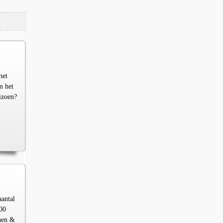
met
m het
izoen?
aantal
00
chen &