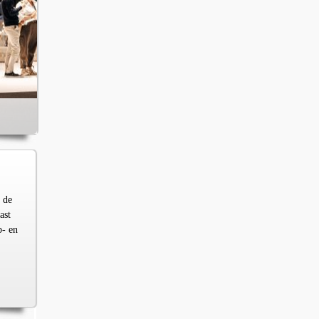
 de
ast
p- en