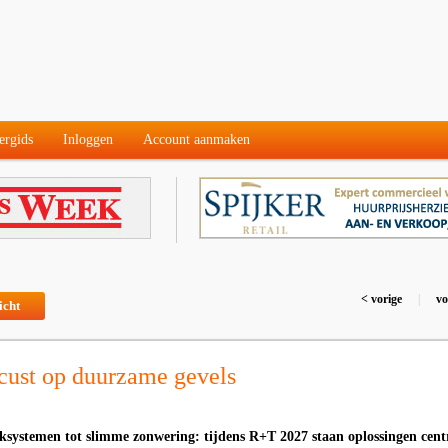
ergids
Inloggen
Account aanmaken
< vorige
|
vo
icht
cust op duurzame gevels
ksystemen tot slimme zonwering: tijdens R+T 2027 staan oplossingen cent