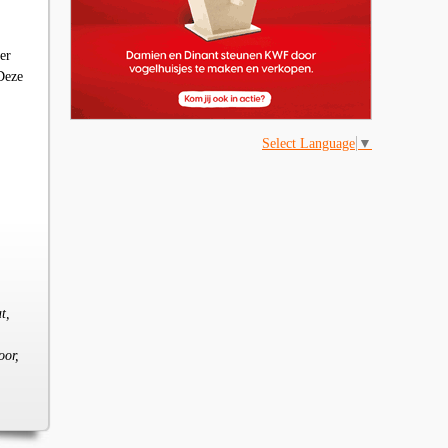
er
 Deze
Select Language
▼
t,
oor,