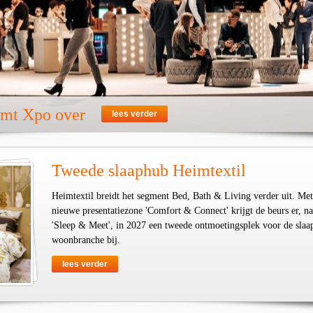
emt Xpo over
lees verder
Tweede slaaphub Heimtextil
Heimtextil breidt het segment Bed, Bath & Living verder uit. Met
nieuwe presentatiezone 'Comfort & Connect' krijgt de beurs er, na
'Sleep & Meet', in 2027 een tweede ontmoetingsplek voor de slaa
woonbranche bij.
lees verder