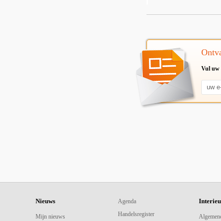
Ontva
Vul uw 
Nieuws
Interie
Agenda
Handelsregister
Mijn nieuws
Algemen