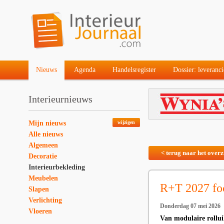
Nieuws
Agenda
Handelsregister
Dossier: leveranci
Interieurnieuws
Mijn nieuws
wijzigen
Alle nieuws
Algemeen
< terug naar het overz
Decoratie
Interieurbekleding
Meubelen
R+T 2027 fo
Slapen
Verlichting
Donderdag 07 mei 2026
Vloeren
Van modulaire rollui