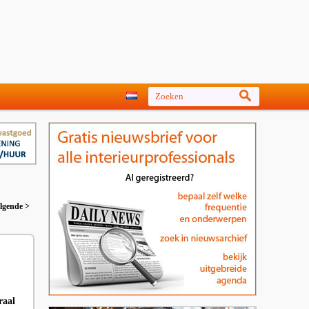
lgende >
raal