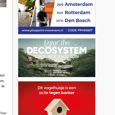
deel
ken,
t de
(foto