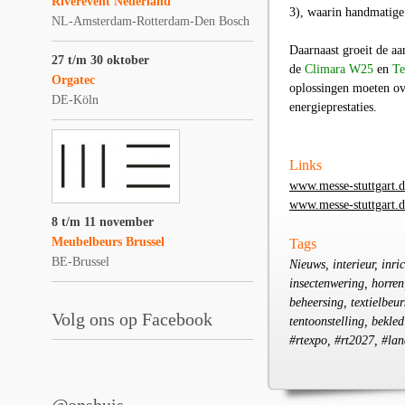
Riverevent Nederland
3), waarin handmatige
NL-Amsterdam-Rotterdam-Den Bosch
Daarnaast groeit de a
27 t/m 30 oktober
de
Climara W25
en
Te
Orgatec
oplossingen moeten ov
DE-Köln
energieprestaties.
Links
www.messe-stuttgart.d
www.messe-stuttgart.de
8 t/m 11 november
Meubelbeurs Brussel
Tags
BE-Brussel
Nieuws, interieur, inri
insectenwering, horren
beheersing, textielbeu
Volg ons op Facebook
tentoonstelling, bekledi
#rtexpo, #rt2027, #la