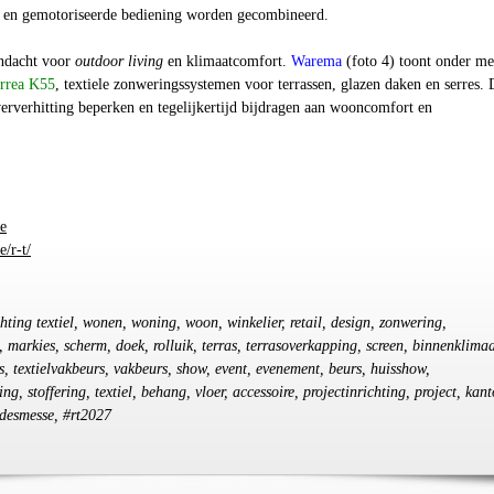
 en gemotoriseerde bediening worden gecombineerd.
andacht voor
outdoor living
en klimaatcomfort.
Warema
(foto 4) toont onder me
rrea K55
, textiele zonweringssystemen voor terrassen, glazen daken en serres.
erverhitting beperken en tegelijkertijd bijdragen aan wooncomfort en
e
/r-t/
chting textiel, wonen, woning, woon, winkelier, retail, design, zonwering,
, markies, scherm, doek, rolluik, terras, terrasoverkapping, screen, binnenklimaa
rs, textielvakbeurs, vakbeurs, show, event, evenement, beurs, huisshow,
ng, stoffering, textiel, behang, vloer, accessoire, projectinrichting, project, kant
ndesmesse, #rt2027