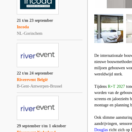
21 t/m 23 september
Incoda
NL-Gorinchem
De internationale bouw
nieuwe bouwmethoden
miljoen gebouwen word
22 t/m 24 september
wereldwijd sterk.
Riverevent België
B-Gent-Antwerpen-Brussel
Tijdens
R+T 2027
tone
worden van de gebouw
screens en jaloezieën
montage en planning b
Ook slimme aansturing
aandrijvingen, sensor
29 september t/m 1 oktober
Douglas
richt zich op