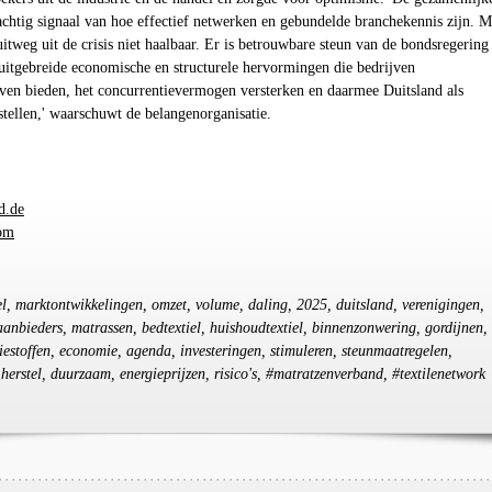
achtig signaal van hoe effectief netwerken en gebundelde branchekennis zijn. M
uitweg uit de crisis niet haalbaar. Er is betrouwbare steun van de bondsregering
uitgebreide economische en structurele hervormingen die bedrijven
even bieden, het concurrentievermogen versterken en daarmee Duitsland als
gstellen,' waarschuwt de belangenorganisatie.
d.de
com
tiel, marktontwikkelingen, omzet, volume, daling, 2025, duitsland, verenigingen,
anbieders, matrassen, bedtextiel, huishoudtextiel, binnenzonwering, gordijnen,
iestoffen, economie, agenda, investeringen, stimuleren, steunmaatregelen,
herstel, duurzaam, energieprijzen, risico's, #matratzenverband, #textilenetwork