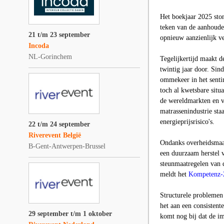
Het boekjaar 2025 sto
teken van de aanhouden
21 t/m 23 september
opnieuw aanzienlijk ver
Incoda
NL-Gorinchem
Tegelijkertijd maakt d
twintig jaar door. Sin
ommekeer in het senti
toch al kwetsbare situ
de wereldmarkten en v
matrassenindustrie sta
energieprijsrisico's.
22 t/m 24 september
Riverevent België
Ondanks overheidsmaatr
B-Gent-Antwerpen-Brussel
een duurzaam herstel v
steunmaatregelen van d
meldt het
Kompetenz-Z
Structurele problemen 
het aan een consistent
29 september t/m 1 oktober
komt nog bij dat de i