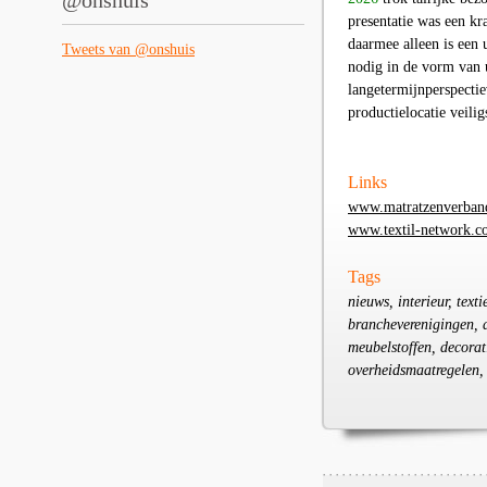
@onshuis
presentatie was een kr
daarmee alleen is een 
Tweets van @onshuis
nodig in de vorm van 
langetermijnperspecti
productielocatie veili
Links
www.matratzenverban
www.textil-network.
Tags
nieuws, interieur, tex
brancheverenigingen, a
meubelstoffen, decorat
overheidsmaatregelen, 