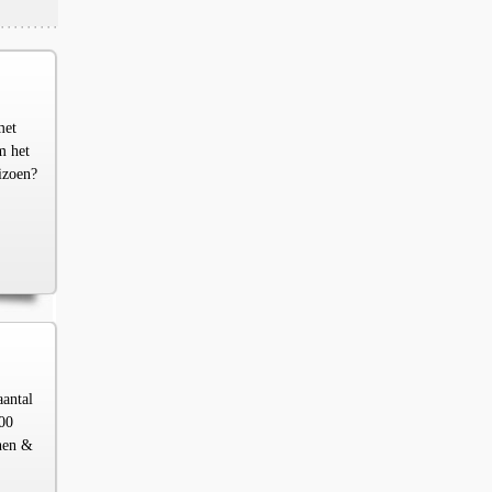
met
m het
izoen?
aantal
00
chen &