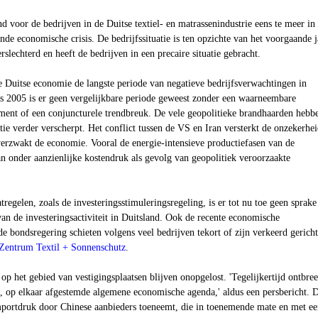
nd voor de bedrijven in de
Duitse textiel- en matrassenindustrie
eens te meer in 
de economische crisis. De bedrijfssituatie is ten opzichte van het voorgaande j
slechterd en heeft de bedrijven in een precaire situatie gebracht.
e Duitse economie de langste periode van negatieve bedrijfsverwachtingen in
ds 2005 is er geen vergelijkbare periode geweest zonder een waarneembare
ment of een conjuncturele trendbreuk. De vele geopolitieke brandhaarden hebb
atie verder verscherpt. Het conflict tussen de VS en Iran versterkt de onzekerhe
erzwakt de economie. Vooral de energie-intensieve productiefasen van de
an onder aanzienlijke kostendruk als gevolg van geopolitiek veroorzaakte
egelen, zoals de investeringsstimuleringsregeling, is er tot nu toe geen sprake
an de investeringsactiviteit in Duitsland. Ook de recente economische
e bondsregering schieten volgens veel bedrijven tekort of zijn verkeerd gericht
entrum Textil + Sonnenschutz
.
op het gebied van vestigingsplaatsen blijven onopgelost. 'Tegelijkertijd ontbree
e, op elkaar afgestemde algemene economische agenda,' aldus een persbericht. 
mportdruk door Chinese aanbieders toeneemt, die in toenemende mate en met e