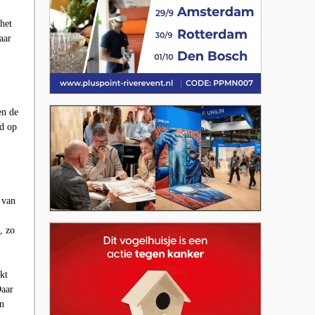
het
aar
en de
id op
 van
, zo
kt
Daar
en