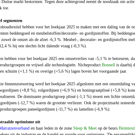
 de Duitse markt bestormen. Tegen deze achtergrond neemt de noodzaak om actie
k toe.
el segmenten
ishoudtextiel hebben voor het boekjaar 2025 te maken met een daling van de o
menten beddengoed en meubelstoffen/decoratie- en gordijnstoffen. Bij beddengo
 zowel de omzet als de afzet -6,3 %. Meubel-, decoratie- en gordijnstoffen me
2,4 % bij een slechts licht dalende vraag (-0,3 %).
en hebben voor het boekjaar 2025 een omzetverlies van -5,1 % te betreuren, da
 productgroepen en vrijwel alle technologieën. Nicheproduct
Bonnell
is daarbij 
leen schuim (+1,1 %) en overige (+5,6 %) lagen boven het voorgaande jaar.
te binnenzonwering werd het boekjaar 2025 afgesloten met een omzetdaling v
uwgordijnen (+8,8 %), rolgordijnen (+6,9 %) en honingraatplissé (+5,8 %) kon
realiseren. De dominante productgroep plissé (-1,1 %) moest een lichte omzetd
lgordijnen (-12,7 %) waren de grootste verliezer. Ook de projectmarkt noteerde
productgroepen paneelgordijnen (-11,7 %) en lamellen (-6,9 %).
straalde optimisme uit
Matratzenverband
en haar leden in de zone
Sleep & Meet
op de beurs
Heimtexti
oekers uit de industrie en de handel en zorgde voor optimisme. 'De gezamenlijk