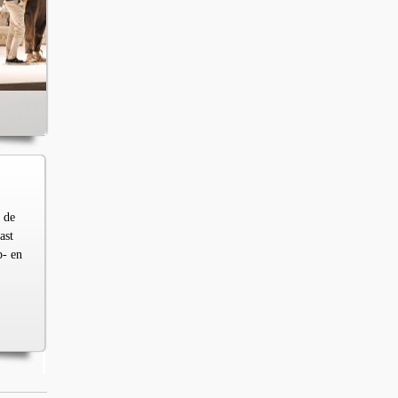
 de
ast
p- en