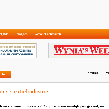
ergids
Inloggen
Account aanmaken
< vorige
|
vo
icht
uitse textielindustrie
el- en matrassenindustrie is 2025 opnieuw een moeilijk jaar geweest, met