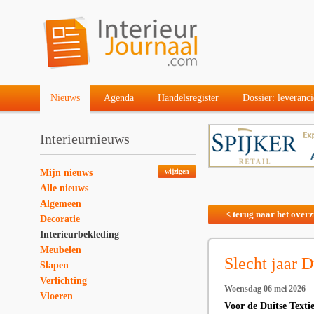
Nieuws
Agenda
Handelsregister
Dossier: leveranci
Interieurnieuws
Mijn nieuws
wijzigen
Alle nieuws
Algemeen
< terug naar het overz
Decoratie
Interieurbekleding
Meubelen
Slecht jaar D
Slapen
Verlichting
Woensdag 06 mei 2026
Vloeren
Voor de Duitse Texti