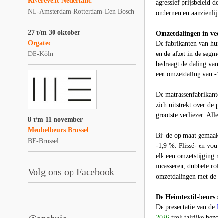
Riverevent Nederland
agressief prijsbeleid
NL-Amsterdam-Rotterdam-Den Bosch
ondernemen aanzienlij
27 t/m 30 oktober
Omzetdalingen in ve
Orgatec
De fabrikanten van hu
DE-Köln
en de afzet in de seg
bedraagt de daling van
een omzetdaling van -1
De matrassenfabrikant
zich uitstrekt over de
grootste verliezer. Al
8 t/m 11 november
Meubelbeurs Brussel
Bij de op maat gemaak
BE-Brussel
-1,9 %. Plissé- en vo
elk een omzetstijging 
incasseren, dubbele ro
Volg ons op Facebook
omzetdalingen met de 
De Heimtextil-beurs 
De presentatie van de
2026
trok talrijke bez