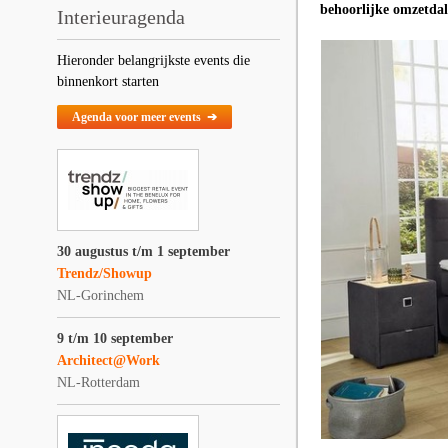
behoorlijke omzetdal
Interieuragenda
Hieronder belangrijkste events die
binnenkort starten
Agenda voor meer events ➔
30 augustus t/m 1 september
Trendz/Showup
NL-Gorinchem
9 t/m 10 september
Architect@Work
NL-Rotterdam