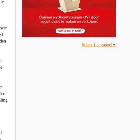
 te
mzet
ed
lden
Select Language
▼
t
de
an
den
aling
l
e