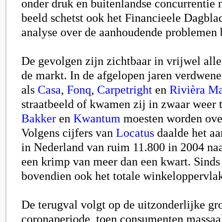
onder druk en buitenlandse concurrentie 
beeld schetst ook het Financieele Dagblad
analyse over de aanhoudende problemen 
De gevolgen zijn zichtbaar in vrijwel al
de markt. In de afgelopen jaren verdwe
als
Casa
,
Fonq
,
Carpetright
en
Rivièra M
straatbeeld of kwamen zij in zwaar weer 
Bakker
en
Kwantum
moesten worden ov
Volgens cijfers van
Locatus
daalde het aa
in Nederland van ruim 11.800 in 2004 naa
een krimp van meer dan een kwart. Sinds 
bovendien ook het totale winkeloppervlak
De terugval volgt op de uitzonderlijke gro
coronaperiode, toen consumenten massaal