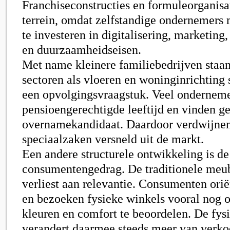
Franchiseconstructies en formuleorganisa
terrein, omdat zelfstandige ondernemers
te investeren in digitalisering, marketing
en duurzaamheidseisen.
Met name kleinere familiebedrijven staan
sectoren als vloeren en woninginrichting
een opvolgingsvraagstuk. Veel onderneme
pensioengerechtigde leeftijd en vinden g
overnamekandidaat. Daardoor verdwijnen
speciaalzaken versneld uit de markt.
Een andere structurele ontwikkeling is de
consumentengedrag. De traditionele meu
verliest aan relevantie. Consumenten orië
en bezoeken fysieke winkels vooral nog 
kleuren en comfort te beoordelen. De fys
verandert daarmee steeds meer van verko