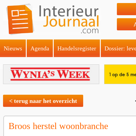
Nieuws
Agenda
Handelsregister
Dossier: lev
< terug naar het overzicht
Broos herstel woonbranche