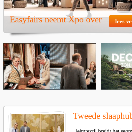
Easyfairs neemt Xpo over
lees v
Tweede slaaphub
Heimtextil breidt het seg