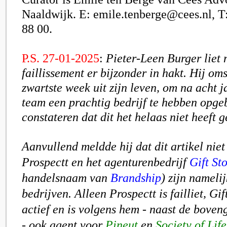
Naaldwijk. E: emile.tenberge@cees.nl, T
88 00.
P.S. 27-01-2025
:
Pieter-Leen Burger liet 
faillissement er bijzonder in hakt. Hij oms
zwartste week uit zijn leven, om na acht 
team een prachtig bedrijf te hebben opg
constateren dat dit het helaas niet heeft g
Aanvullend meldde hij dat dit artikel niet 
Prospectt en het agenturenbedrijf
Gift Sto
handelsnaam van
Brandship
) zijn nameli
bedrijven. Alleen Prospectt is failliet, Gift
actief en is volgens hem - naast de bov
- ook agent voor
Pineut
en
Society of Life