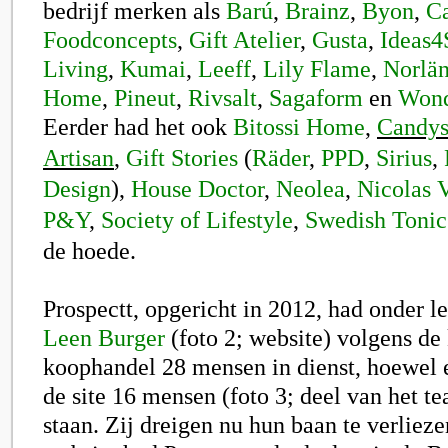
bedrijf merken als
Barú
,
Brainz
,
Byon
,
C
Foodconcepts
,
Gift Atelier
,
Gusta
,
Ideas4
Living
,
Kumai
,
Leeff
,
Lily Flame
,
Norlän
Home
,
Pineut
,
Rivsalt
,
Sagaform
en
Wond
Eerder had het ook
Bitossi Home
,
Candy
Artisan
,
Gift Stories
(
Räder
,
PPD
,
Sirius
,
Design
),
House Doctor
,
Neolea
,
Nicolas 
P&Y
,
Society of Lifestyle
,
Swedish Tonic
de hoede.
Prospectt, opgericht in 2012, had onder l
Leen Burger
(foto 2; website) volgens de
koophandel 28 mensen in dienst, hoewel
de site 16 mensen (foto 3; deel van het t
staan. Zij dreigen nu hun baan te verliez