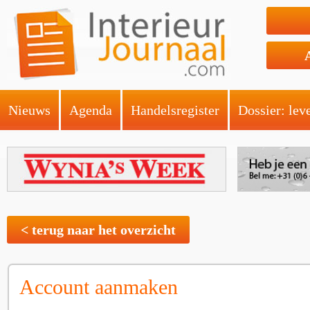
Nieuws
Agenda
Handelsregister
Dossier: lev
< terug naar het overzicht
Account aanmaken