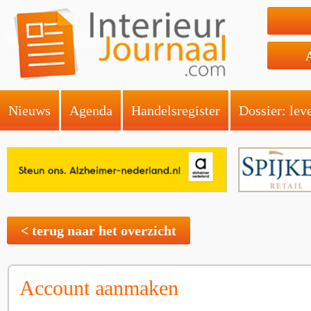
Nieuws
Agenda
Handelsregister
Dossier: lev
< terug naar het overzicht
Account aanmaken