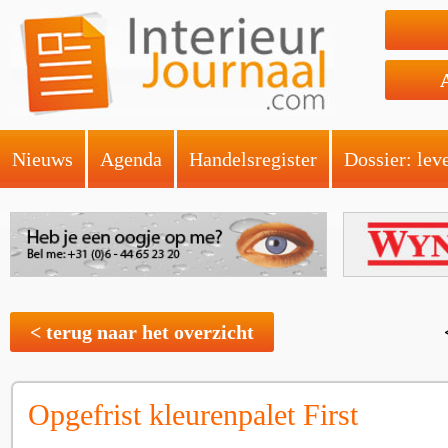
Nieuws
Agenda
Handelsregister
Dossier: lev
< terug naar het overzicht
Opgefrist kleurenpalet First