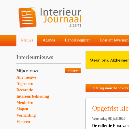
Nieuws
Agenda
Handelsregister
Dossier: leveranci
Interieurnieuws
Mijn nieuws
wijzigen
Alle nieuws
Algemeen
< terug naar het overz
Decoratie
Interieurbekleding
Meubelen
Opgefrist kle
Slapen
Verlichting
Woensdag 08 juli 2026
Vloeren
De collectie First va