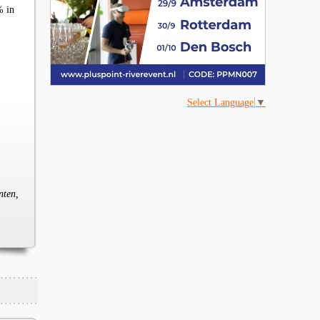
% in
Select Language
▼
nten,