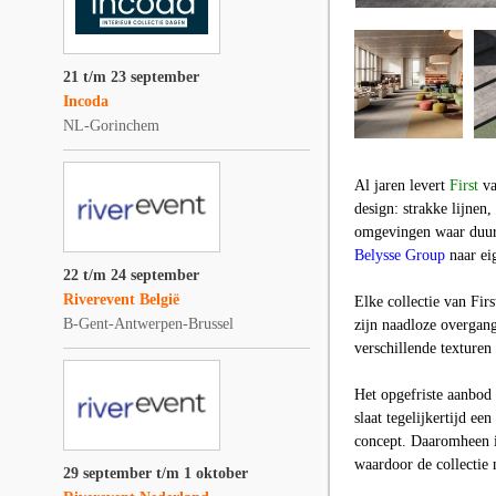
21 t/m 23 september
Incoda
NL-Gorinchem
Al jaren levert
First
va
design: strakke lijnen
omgevingen waar duurz
Belysse Group
naar ei
22 t/m 24 september
Riverevent België
Elke collectie van
Firs
B-Gent-Antwerpen-Brussel
zijn naadloze overgan
verschillende texture
Het opgefriste aanbod 
slaat tegelijkertijd een
concept. Daaromheen i
waardoor de collectie 
29 september t/m 1 oktober