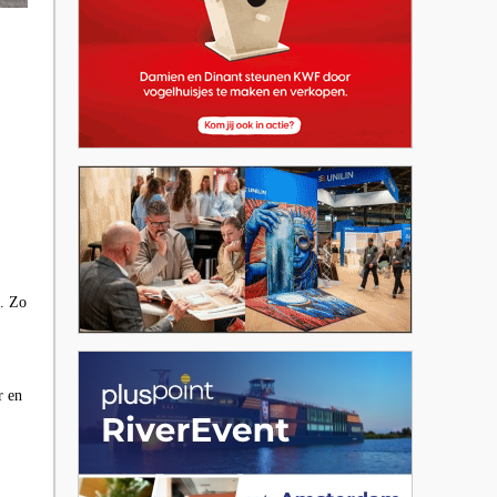
t. Zo
r en