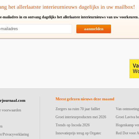
ng het allerlaatste interieurnieuws dagelijks in uw mailbox!
e-mailadres in en ontvang dagelijks het allerlaatste interieurnieuws van uw voorkeuren.
aanmelden
Meest gelezen nieuws deze maand
urjournaal.com
Zeegers na ruim 70 jaar failliet
Van ontmoeting
e voorwaarden
Groei interieurproducten mei 2026
Groei Laviva b
Trends op Incoda 2026
Hogenkamp vers
en
Innovatieprijs terug op Orgatec
Red Dot voor A
r/Privacyverklaring