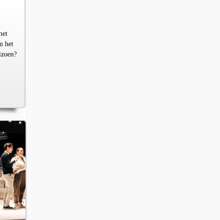
met
m het
izoen?