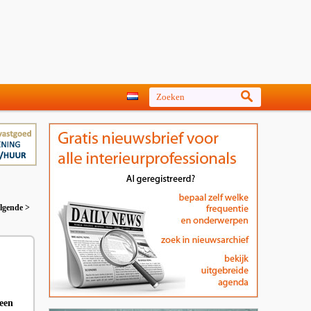
lgende >
 een