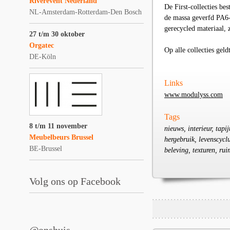
Riverevent Nederland
De First-collecties b
NL-Amsterdam-Rotterdam-Den Bosch
de massa geverfd PA6
gerecycled materiaal, z
27 t/m 30 oktober
Orgatec
Op alle collecties geld
DE-Köln
Links
www.modulyss.com
Tags
8 t/m 11 november
nieuws, interieur, tapij
Meubelbeurs Brussel
hergebruik, levenscyclu
BE-Brussel
beleving, texturen, ru
Volg ons op Facebook