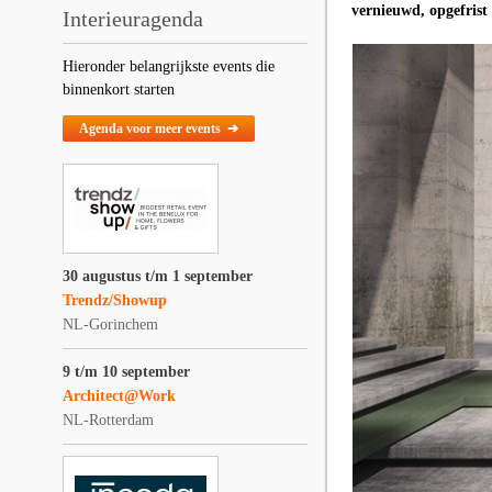
vernieuwd, opgefrist
Interieuragenda
Hieronder belangrijkste events die
binnenkort starten
Agenda voor meer events ➔
30 augustus t/m 1 september
Trendz/Showup
NL-Gorinchem
9 t/m 10 september
Architect@Work
NL-Rotterdam