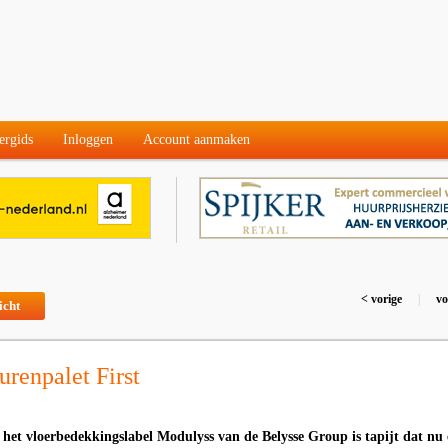
ergids
Inloggen
Account aanmaken
< vorige
|
vo
icht
urenpalet First
n het vloerbedekkingslabel Modulyss van de Belysse Group is tapijt dat nu