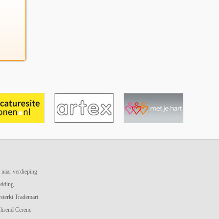
 naar verdieping
edding
terkt Trademart
hrend Cerene