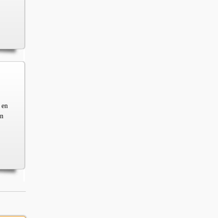
 en
en