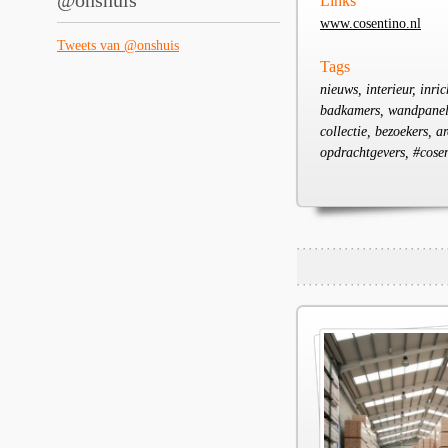
@onshuis
Links
www.cosentino.nl
Tweets van @onshuis
Tags
nieuws, interieur, inri
badkamers, wandpanelen
collectie, bezoekers, a
opdrachtgevers, #cosen