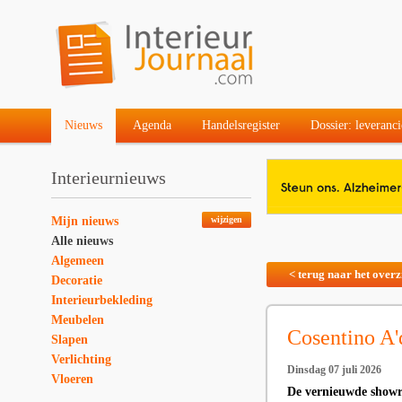
Nieuws
Agenda
Handelsregister
Dossier: leveranci
Interieurnieuws
Mijn nieuws
wijzigen
Alle nieuws
Algemeen
< terug naar het overz
Decoratie
Interieurbekleding
Meubelen
Cosentino A
Slapen
Verlichting
Dinsdag 07 juli 2026
Vloeren
De vernieuwde showr