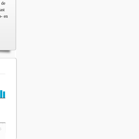
 de
ast
p- en