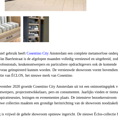
nsief gebruik heeft
Cosentino City
Amsterdam een complete metamorfose onder
n Baerlestraat is de afgelopen maanden volledig vernieuwd en uitgebreid, zod
professionals, keukenontwerpers en particuliere opdrachtgevers ook de komende
niveau geïnspireerd kunnen worden. De vernieuwde showroom vormt bovendien
ctie van ÈCLOS, het nieuwe merk van Cosentino.
ovember 2020 groeide Cosentino City Amsterdam uit tot een ontmoetingsplek v
ontwerpers, projectontwikkelaars, pers en consumenten. Jaarlijks vinden er tienta
spiratiesessies, lezingen en evenementen plaats. De intensieve bezoekersstroom
euwe collecties maakten een grondige herinrichting van de showroom noodzakeli
 is vrijwel de gehele showroom opnieuw ingericht. De nieuwe Èclos-collectie 