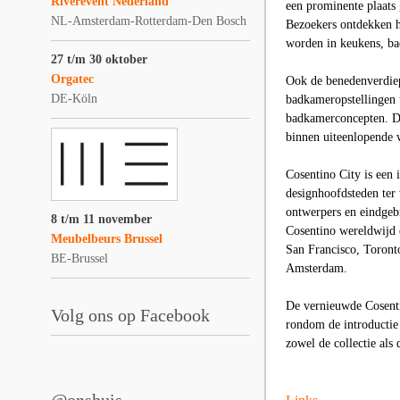
Riverevent Nederland
een prominente plaats 
NL-Amsterdam-Rotterdam-Den Bosch
Bezoekers ontdekken h
worden in keukens, ba
27 t/m 30 oktober
Orgatec
Ook de benedenverdiep
DE-Köln
badkameropstellingen 
badkamerconcepten. De 
binnen uiteenlopende 
Cosentino City is een 
designhoofdsteden ter 
ontwerpers en eindgebr
8 t/m 11 november
Cosentino wereldwijd 
Meubelbeurs Brussel
San Francisco, Toront
BE-Brussel
Amsterdam.
De vernieuwde Cosenti
Volg ons op Facebook
rondom de introductie 
zowel de collectie al