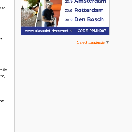
nnen
en
Select Language
▼
chikt
rk,
iew