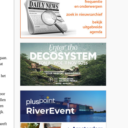
gaan.
at
 het
oor
llen
 en
jk.
heeft