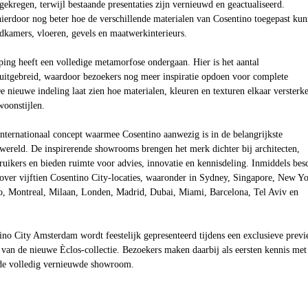
gekregen, terwijl bestaande presentaties zijn vernieuwd en geactualiseerd.
ierdoor nog beter hoe de verschillende materialen van Cosentino toegepast ku
dkamers, vloeren, gevels en maatwerkinterieurs.
ing heeft een volledige metamorfose ondergaan. Hier is het aantal
uitgebreid, waardoor bezoekers nog meer inspiratie opdoen voor complete
nieuwe indeling laat zien hoe materialen, kleuren en texturen elkaar versterk
woonstijlen.
internationaal concept waarmee Cosentino aanwezig is in de belangrijkste
wereld. De inspirerende showrooms brengen het merk dichter bij architecten,
uikers en bieden ruimte voor advies, innovatie en kennisdeling. Inmiddels bes
over vijftien Cosentino City-locaties, waaronder in Sydney, Singapore, New Yo
o, Montreal, Milaan, Londen, Madrid, Dubai, Miami, Barcelona, Tel Aviv en
no City Amsterdam wordt feestelijk gepresenteerd tijdens een exclusieve prev
van de nieuwe Èclos-collectie. Bezoekers maken daarbij als eersten kennis met
s de volledig vernieuwde showroom.