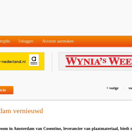
ergids
Inloggen
Account aanmaken
< vorige
|
vo
icht
'dam vernieuwd
oom in Amsterdam van Cosentino, leverancier van plaatmateriaal, biedt 