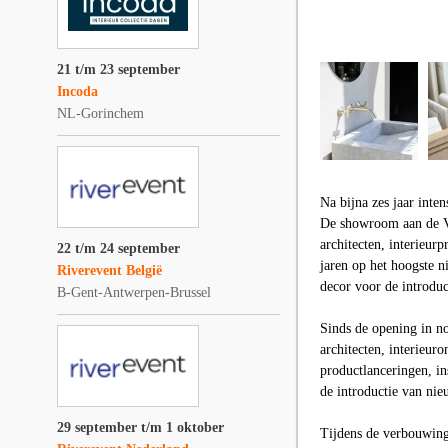
21 t/m 23 september
Incoda
NL-Gorinchem
Na bijna zes jaar inte
De showroom aan de Va
architecten, interieur
22 t/m 24 september
jaren op het hoogste 
Riverevent België
decor voor de introdu
B-Gent-Antwerpen-Brussel
Sinds de opening in n
architecten, interieur
productlanceringen, in
de introductie van ni
29 september t/m 1 oktober
Tijdens de verbouwing