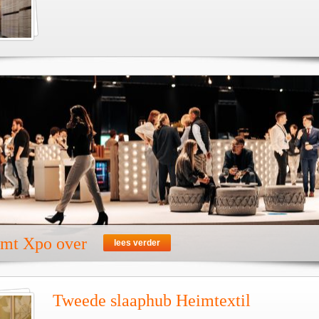
emt Xpo over
lees verder
Tweede slaaphub Heimtextil