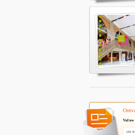
Ontva
Vul uw 