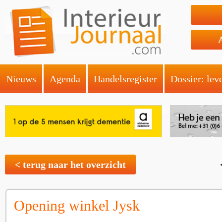
Nieuws
Agenda
Handelsregister
Dossier: lev
< terug naar het overzicht
Opening winkel Jysk