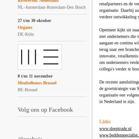
Riverevent Nederland
retailpartners en de v
NL-Amsterdam-Rotterdam-Den Bosch
organisatie. Daarbij z
verdere ontwikkeling v
27 t/m 30 oktober
Orgatec
Openneer kijkt uit naa
DE-Köln
met ondernemers die v
aangaan en continu wil
terug naar een branch
innovatie, retailkenni
om ondernemers verder
collega's verder te bo
8 t/m 11 november
De recente aansluitin
Meubelbeurs Brussel
de groeistrategie van 
BE-Brussel
organisatie een volgen
in Nederland te zijn.
Volg ons op Facebook
Links
www.sleeptrade.nl
www.beddenspecialist.