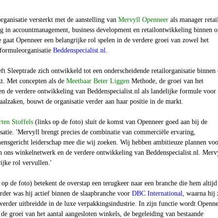
rganisatie versterkt met de aanstelling van
Mervyll Openneer
als manager retai
ng in accountmanagement, business development en retailontwikkeling binnen 
 gaat Openneer een belangrijke rol spelen in de verdere groei van zowel het
 formuleorganisatie
Beddenspecialist.nl
.
ft Sleeptrade zich ontwikkeld tot een onderscheidende retailorganisatie binnen
t. Met concepten als de
Meetbaar Beter Liggen
Methode, de groei van het
n de verdere ontwikkeling van Beddenspecialist.nl als landelijke formule voor
iaalzaken, bouwt de organisatie verder aan haar positie in de markt.
ten Stoffels
(links op de foto) sl
uit de komst van Openneer goed aan bij de
satie. 'Mervyll brengt precies de combinatie van commerciële ervaring,
nsgericht leiderschap mee die wij zoeken. Wij hebben ambitieuze plannen voo
an ons winkelnetwerk en de verdere ontwikkeling van Beddenspecialist.nl. Merv
ijke rol vervullen.'
s op de foto)
betekent de overstap een terugkeer naar een branche die hem altijd 
rder was hij actief binnen de slaapbranche voor
DBC International
, waarna hij 
erder uitbreidde in de luxe verpakkingsindustrie. In zijn functie wordt Openn
de groei van het aantal aangesloten winkels, de begeleiding van bestaande