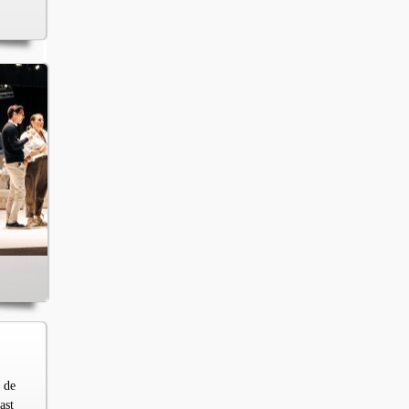
 de
ast