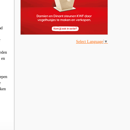
ad
r
Select Language
▼
heden
 en
epen
e
aken