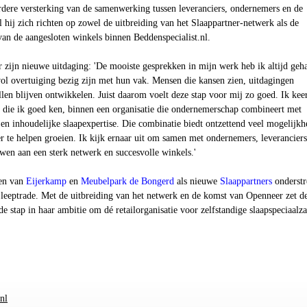
erdere versterking van de samenwerking tussen leveranciers, ondernemers en de
al hij zich richten op zowel de uitbreiding van het Slaappartner-netwerk als de
an de aangesloten winkels binnen Beddenspecialist.nl.
r zijn nieuwe uitdaging: 'De mooiste gesprekken in mijn werk heb ik altijd geh
ol overtuiging bezig zijn met hun vak. Mensen die kansen zien, uitdagingen
len blijven ontwikkelen. Juist daarom voelt deze stap voor mij zo goed. Ik kee
e die ik goed ken, binnen een organisatie die ondernemerschap combineert met
s en inhoudelijke slaapexpertise. Die combinatie biedt ontzettend veel mogelijk
 te helpen groeien. Ik kijk ernaar uit om samen met ondernemers, leveranciers
uwen aan een sterk netwerk en succesvolle winkels.'
gen van
Eijerkamp
en
Meubelpark de Bongerd
als nieuwe
Slaappartners
onderstr
Sleeptrade. Met de uitbreiding van het netwerk en de komst van Openneer zet d
de stap in haar ambitie om dé retailorganisatie voor zelfstandige slaapspeciaalz
nl