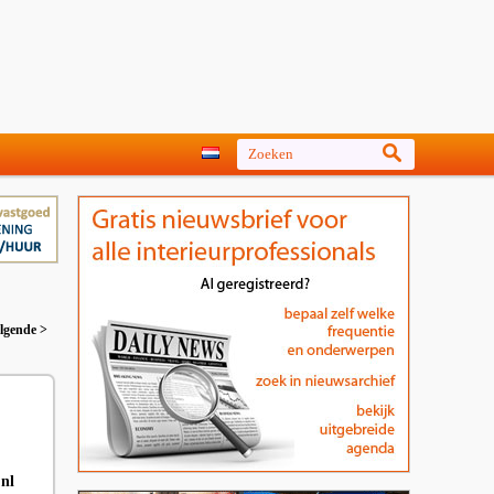
lgende >
.nl