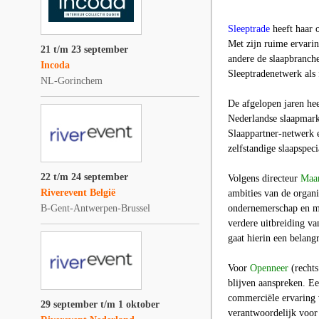
Sleeptrade
heeft haar o
Met zijn ruime ervari
21 t/m 23 september
andere de slaapbranche
Incoda
Sleeptradenetwerk als
NL-Gorinchem
De afgelopen jaren hee
Nederlandse slaapmark
Slaappartner-netwerk e
zelfstandige slaapspec
22 t/m 24 september
Volgens directeur
Maar
Riverevent België
ambities van de organi
B-Gent-Antwerpen-Brussel
ondernemerschap en me
verdere uitbreiding v
gaat hierin een belangr
Voor
Openneer
(recht
blijven aanspreken. Ee
commerciële ervaring v
29 september t/m 1 oktober
verantwoordelijk voor 