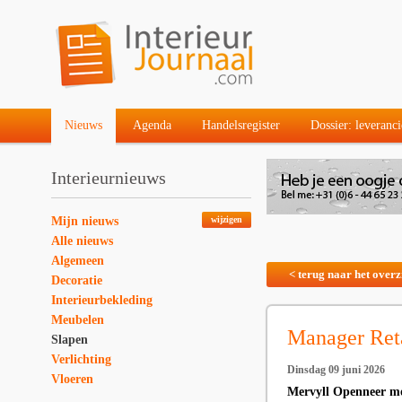
Nieuws
Agenda
Handelsregister
Dossier: leveranci
Interieurnieuws
Mijn nieuws
wijzigen
Alle nieuws
Algemeen
< terug naar het overz
Decoratie
Interieurbekleding
Meubelen
Manager Reta
Slapen
Verlichting
Dinsdag 09 juni 2026
Vloeren
Mervyll Openneer moe