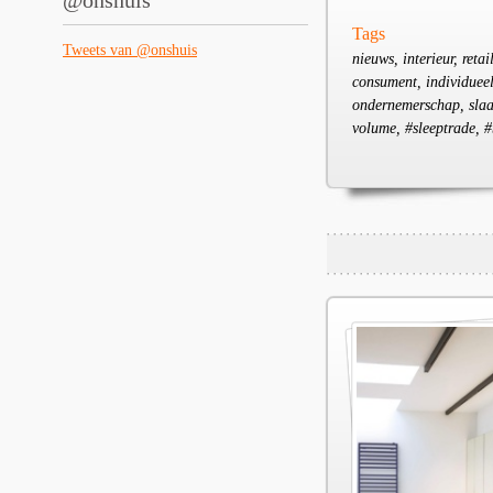
@onshuis
Tags
Tweets van @onshuis
nieuws, interieur, ret
consument, individueel
ondernemerschap, slaap
volume, #sleeptrade, 