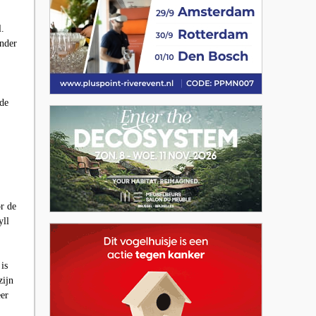
l.
onder
 de
r de
yll
is
zijn
eer