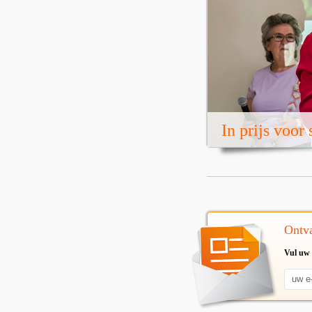
In prijs voor
Ontva
Vul uw 