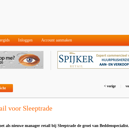
ergids
Inloggen
Account aanmaken
< vorige
|
vo
icht
il voor Sleeptrade
t als nieuwe manager retail bij Sleeptrade de groei van Beddenspecialist