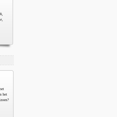
k,
e,
met
m het
izoen?