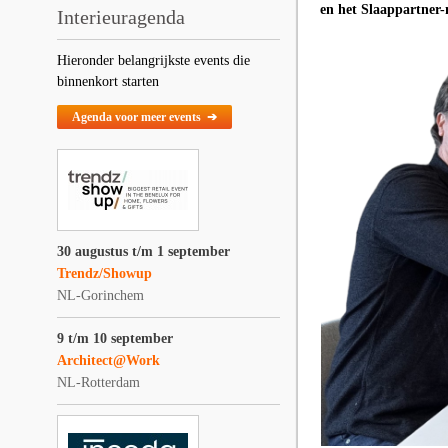
en het Slaappartner-
Interieuragenda
Hieronder belangrijkste events die
binnenkort starten
Agenda voor meer events ➔
30 augustus t/m 1 september
Trendz/Showup
NL-Gorinchem
9 t/m 10 september
Architect@Work
NL-Rotterdam