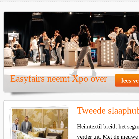
Easyfairs neemt Xpo over
lees v
Tweede slaaphub
Heimtextil breidt het seg
verder uit. Met de nieuwe