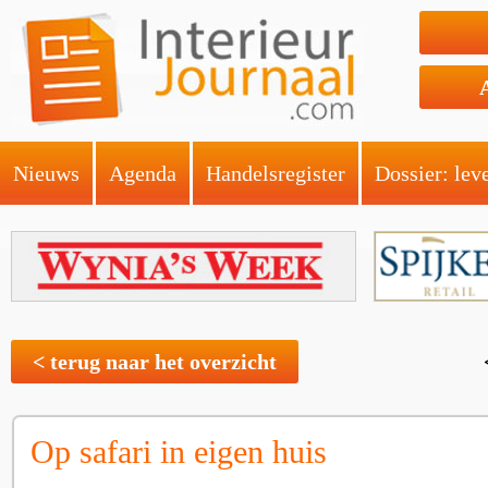
Nieuws
Agenda
Handelsregister
Dossier: lev
< terug naar het overzicht
Op safari in eigen huis