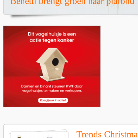
Benetti brengt groen naar plafond
Trends Christma