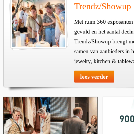
Trendz/Showup
Met ruim 360 exposanten i
gevuld en het aantal deel
Trendz/Showup brengt mee
samen van aanbieders in h
jewelry, kitchen & tablewa
lees verder