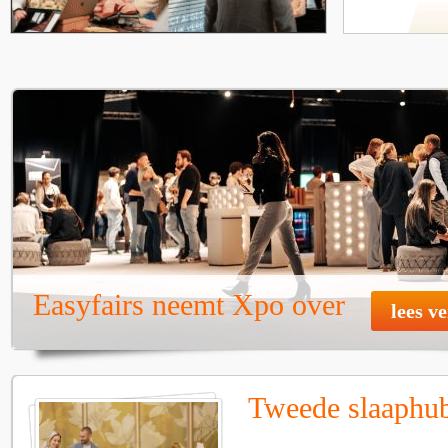
Easyfairs neemt Xpo over
lees v
Tweede slaaphub