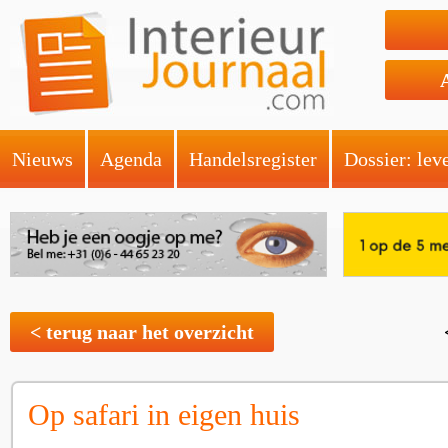
Nieuws
Agenda
Handelsregister
Dossier: lev
< terug naar het overzicht
Op safari in eigen huis