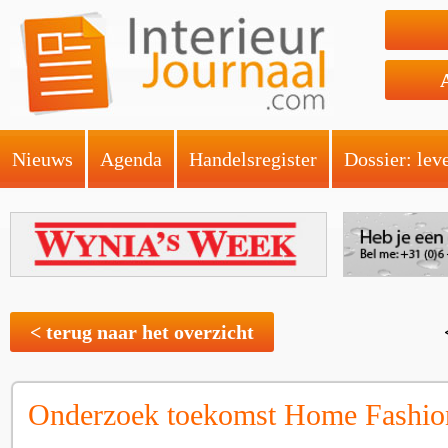
Nieuws
Agenda
Handelsregister
Dossier: lev
< terug naar het overzicht
Onderzoek toekomst Home Fashio