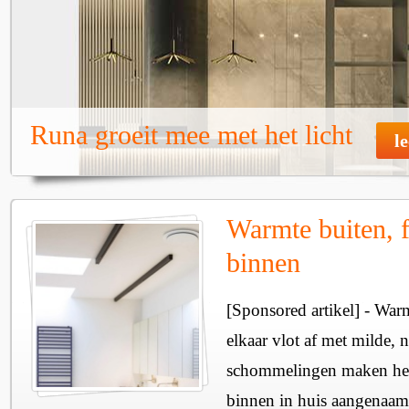
Runa groeit mee met het licht
l
Warmte buiten, f
binnen
[Sponsored artikel] - Wa
elkaar vlot af met milde, n
schommelingen maken het 
binnen in huis aangenaam