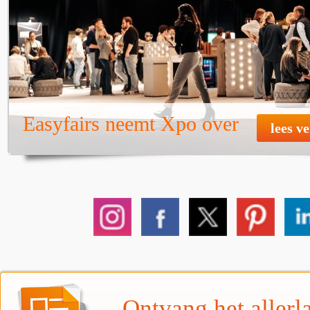
Easyfairs neemt Xpo over
lees v
Ontvang het allerla