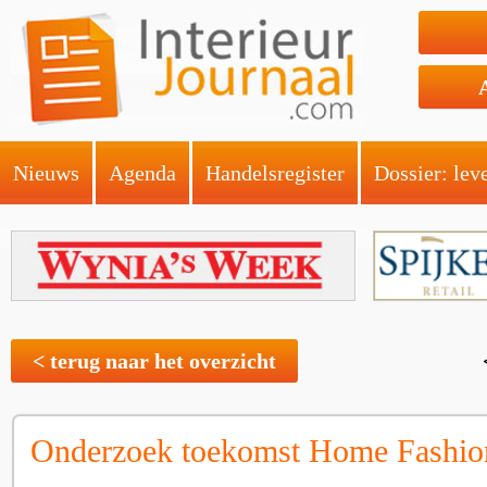
Nieuws
Agenda
Handelsregister
Dossier: lev
< terug naar het overzicht
Onderzoek toekomst Home Fashio