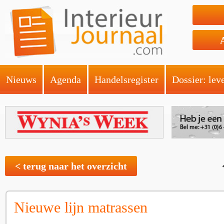
Nieuws
Agenda
Handelsregister
Dossier: lev
< terug naar het overzicht
Nieuwe lijn matrassen