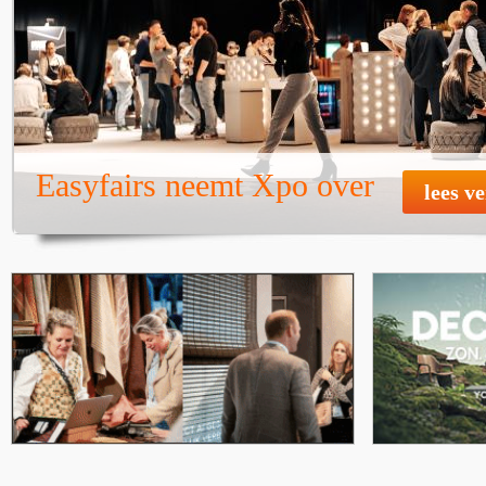
Easyfairs neemt Xpo over
lees v