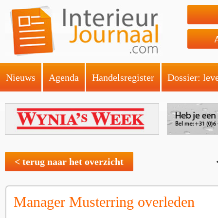
Nieuws
Agenda
Handelsregister
Dossier: lev
< terug naar het overzicht
Manager Musterring overleden