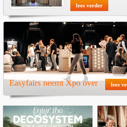
lees verder
Easyfairs neemt Xpo over
lees v