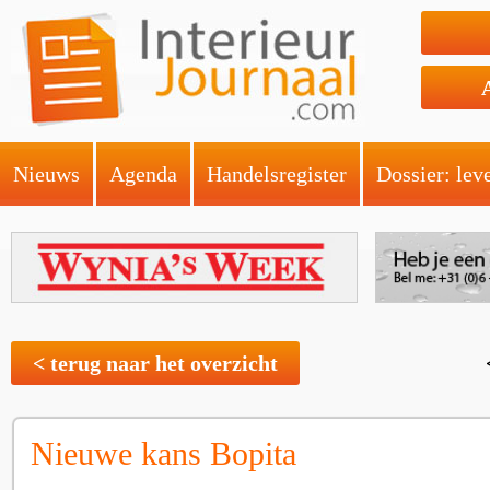
Nieuws
Agenda
Handelsregister
Dossier: lev
< terug naar het overzicht
Nieuwe kans Bopita