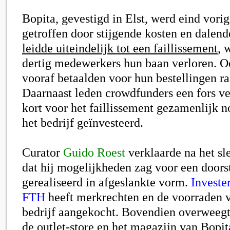
Bopita, gevestigd in Elst, werd eind vorig
getroffen door stijgende kosten en dalen
leidde uiteindelijk tot een faillissement
, 
dertig medewerkers hun baan verloren. O
vooraf betaalden voor hun bestellingen r
Daarnaast leden crowdfunders een fors ver
kort voor het faillissement gezamenlijk n
het bedrijf geïnvesteerd.
Curator
Guido Roest
verklaarde na het sl
dat hij mogelijkheden zag voor een doorst
gerealiseerd in afgeslankte vorm.
Investe
FTH
heeft merkrechten en de voorraden va
bedrijf aangekocht. Bovendien overweegt
de outlet-store en het magazijn van Bopit