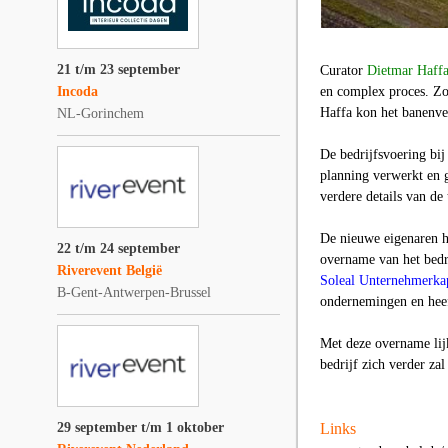
21 t/m 23 september
Curator
Dietmar Haff
Incoda
en complex proces. Zo
Haffa kon het banenver
NL-Gorinchem
De bedrijfsvoering bij
planning verwerkt en 
verdere details van de
De nieuwe eigenaren h
22 t/m 24 september
overname van het bedr
Riverevent België
Soleal Unternehmerkap
B-Gent-Antwerpen-Brussel
ondernemingen en hee
Met deze overname lij
bedrijf zich verder za
29 september t/m 1 oktober
Links