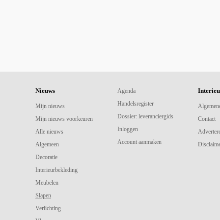
Nieuws
Interie
Agenda
Handelsregister
Mijn nieuws
Algemen
Dossier: leveranciergids
Mijn nieuws voorkeuren
Contact
Inloggen
Alle nieuws
Adverter
Account aanmaken
Algemeen
Disclaime
Decoratie
Interieurbekleding
Meubelen
Slapen
Verlichting