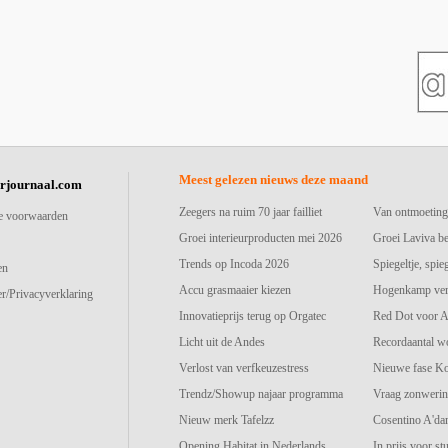
Meest gelezen nieuws deze maand
urjournaal.com
Zeegers na ruim 70 jaar failliet
Van ontmoeting
e voorwaarden
Groei interieurproducten mei 2026
Groei Laviva b
Trends op Incoda 2026
Spiegeltje, spie
en
Accu grasmaaier kiezen
Hogenkamp vers
r/Privacyverklaring
Innovatieprijs terug op Orgatec
Red Dot voor A
Licht uit de Andes
Recordaantal w
Verlost van verfkeuzestress
Nieuwe fase K
Trendz/Showup najaar programma
Vraag zonwerin
Nieuw merk Tafelzz
Cosentino A'd
Opening Habitat in Nederlands
In prijs voor st