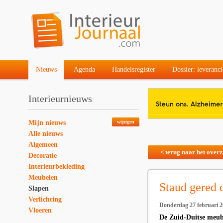
Nieuws
Agenda
Handelsregister
Dossier: leveranci
Interieurnieuws
Mijn nieuws
wijzigen
Alle nieuws
Algemeen
< terug naar het overz
Decoratie
Interieurbekleding
Meubelen
Staud gered
Slapen
Verlichting
Donderdag 27 februari 
Vloeren
De Zuid-Duitse meub