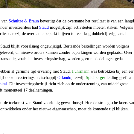
a
van
Schultze & Braun
bevestigt dat de overname het resultaat is van een lang
nder investeerders had
Staud
mogelijk zijn activiteiten moeten staken
. Volgens
lies dankzij de overname beperkt blijven tot een laag dubbelcijferig aantal.
 Staud blijft vooralsnog ongewijzigd. Bestaande bestellingen worden volgens
geleverd, en nieuwe orders kunnen zonder beperkingen worden geplaatst. Over
 transactie, zoals het investeringsbedrag, worden geen mededelingen gedaan.
ebben al geruime tijd ervaring met Staud.
Fuhrmann
was betrokken bij een eer
ijf door investeringsmaatschappij
Orlando
, terwijl
Spielberger
leiding geeft aa
ital
. Dit investeringsbedrijf richt zich op de ondersteuning van middelgrote
ft momenteel 17 deelnemingen.
kt de toekomst van Staud voorlopig gewaarborgd. Hoe de strategische koers va
l ontwikkelen onder het nieuwe eigenaarschap, moet de komende tijd blijken.