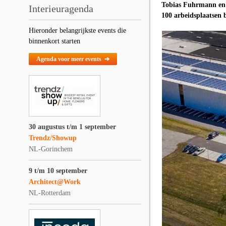
Tobias Fuhrmann en K
Interieuragenda
100 arbeidsplaatsen
Hieronder belangrijkste events die
binnenkort starten
Agenda voor meer events ➔
30 augustus t/m 1 september
Trendz/Showup
NL-Gorinchem
9 t/m 10 september
Architect@Work
NL-Rotterdam