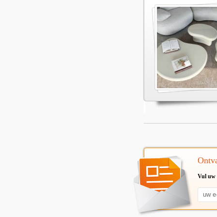
Ontva
Vul uw 