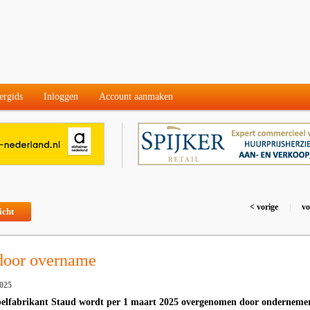
ergids
Inloggen
Account aanmaken
< vorige
|
vo
icht
 door overname
2025
elfabrikant Staud wordt per 1 maart 2025 overgenomen door onderneme