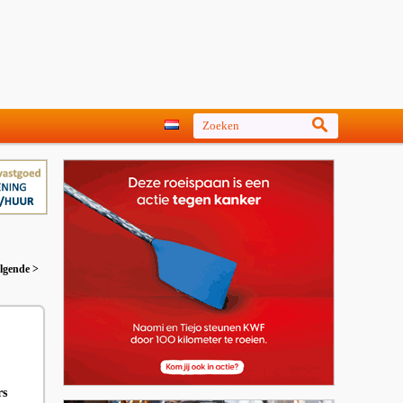
lgende >
rs