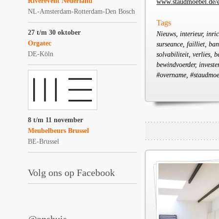
Riverevent Nederland
www.staudmoebel.de/
NL-Amsterdam-Rotterdam-Den Bosch
Tags
27 t/m 30 oktober
Nieuws, interieur, inr
Orgatec
surseance, failliet, ba
DE-Köln
solvabiliteit, verlies,
bewindvoerder, invest
#overname, #staudmoe
8 t/m 11 november
Meubelbeurs Brussel
BE-Brussel
Volg ons op Facebook