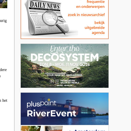
durig
dere
n
n het