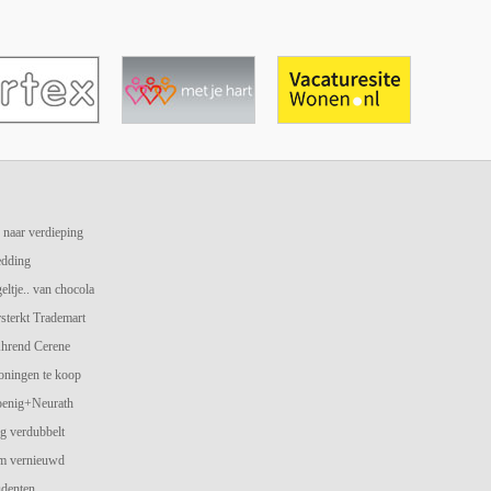
 naar verdieping
edding
geltje.. van chocola
terkt Trademart
hrend Cerene
oningen te koop
oenig+Neurath
g verdubbelt
am vernieuwd
udenten