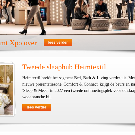
emt Xpo over
lees verder
Tweede slaaphub Heimtextil
Heimtextil breidt het segment Bed, Bath & Living verder uit. Met
nieuwe presentatiezone 'Comfort & Connect' krijgt de beurs er, na
'Sleep & Meet', in 2027 een tweede ontmoetingsplek voor de slaa
woonbranche bij.
lees verder