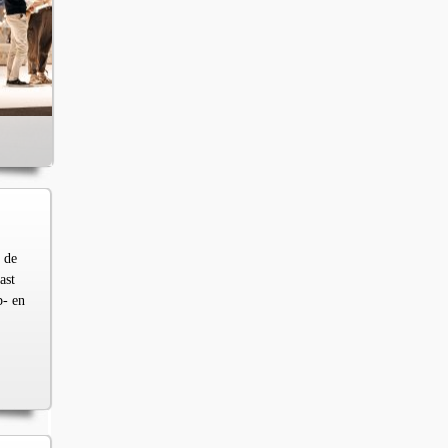
 de
ast
p- en