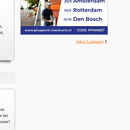
t,
ut,
Select Language
▼
met
m het
izoen?