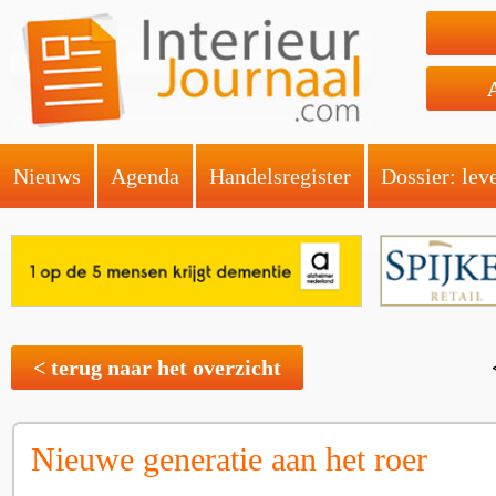
Nieuws
Agenda
Handelsregister
Dossier: lev
< terug naar het overzicht
Nieuwe generatie aan het roer