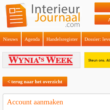
Nieuws
Agenda
Handelsregister
Dossier: lev
< terug naar het overzicht
Account aanmaken