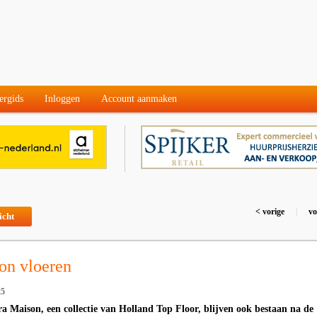
ergids
Inloggen
Account aanmaken
< vorige
|
vo
icht
on vloeren
25
ra Maison, een collectie van Holland Top Floor, blijven ook bestaan na de