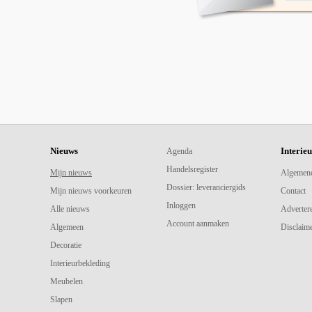
Nieuws
Interie
Agenda
Handelsregister
Mijn nieuws
Algemen
Dossier: leveranciergids
Mijn nieuws voorkeuren
Contact
Inloggen
Alle nieuws
Adverter
Account aanmaken
Algemeen
Disclaime
Decoratie
Interieurbekleding
Meubelen
Slapen