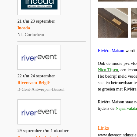
21 t/m 23 september
Incoda
NL-Gorinchem
Rivièra Maison
wordt
Ook de mooie pvc vlo
Nico Tijsen
, een icoo
22 t/m 24 september
Het bedrijf meld verde
Riverevent België
snel én betrouwbaar t
te groeien met Rivièra
B-Gent-Antwerpen-Brussel
Rivièra Maison staat n
tijdens de
Najaarvakd
Links
29 september t/m 1 oktober
www.dewoonindustrie