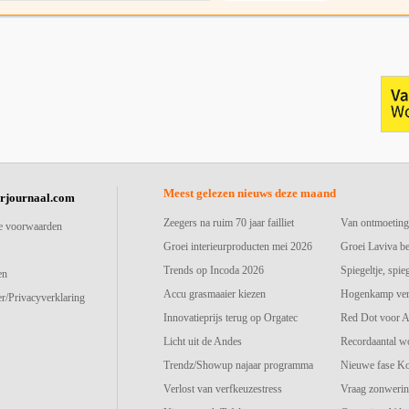
Meest gelezen nieuws deze maand
urjournaal.com
Zeegers na ruim 70 jaar failliet
Van ontmoeting
e voorwaarden
Groei interieurproducten mei 2026
Groei Laviva b
Trends op Incoda 2026
Spiegeltje, spie
en
Accu grasmaaier kiezen
Hogenkamp vers
r/Privacyverklaring
Innovatieprijs terug op Orgatec
Red Dot voor A
Licht uit de Andes
Recordaantal w
Trendz/Showup najaar programma
Nieuwe fase K
Verlost van verfkeuzestress
Vraag zonwerin