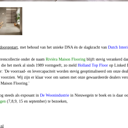
doorgestart
, met behoud van het unieke DNA én de slagkracht van
Dutch Interi
erencollectie onder de naam
Rivièra Maison Flooring
blijft stevig verankerd da
n die het merk al sinds 1989 vormgeeft, zo meld
Holland Top Floor
op Linked I
r: '
De voorraad- en levercapaciteit worden stevig geoptimaliseerd om onze deal
e voorzien. Wij zijn er klaar voor om samen met onze gewaardeerde dealers ver
 Maison Flooring.'
og steeds als exposant in
De Woonindustrie
in Nieuwegein te boek en is daar o
agen
(7,8,9, 15 en september) te bezoeken,
.nl