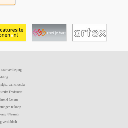
 naar verdieping
edding
geltje.. van chocola
terkt Trademart
hrend Cerene
oningen te koop
oenig+Neurath
g verdubbelt