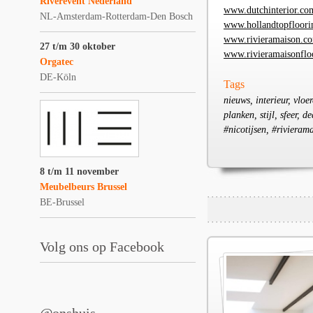
Riverevent Nederland
www.dutchinterior.co
NL-Amsterdam-Rotterdam-Den Bosch
www.hollandtopfloor
www.rivieramaison.c
27 t/m 30 oktober
www.rivieramaisonflo
Orgatec
DE-Köln
Tags
nieuws, interieur, vloer
planken, stijl, sfeer, 
#nicotijsen, #rivieram
8 t/m 11 november
Meubelbeurs Brussel
BE-Brussel
Volg ons op Facebook