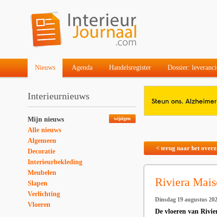
Nieuws
Agenda
Handelsregister
Dossier: leveranci
Interieurnieuws
Mijn nieuws
wijzigen
Alle nieuws
Algemeen
< terug naar het overz
Decoratie
Interieurbekleding
Meubelen
Riviera Mais
Slapen
Verlichting
Dinsdag 19 augustus 20
Vloeren
De vloeren van Rivie