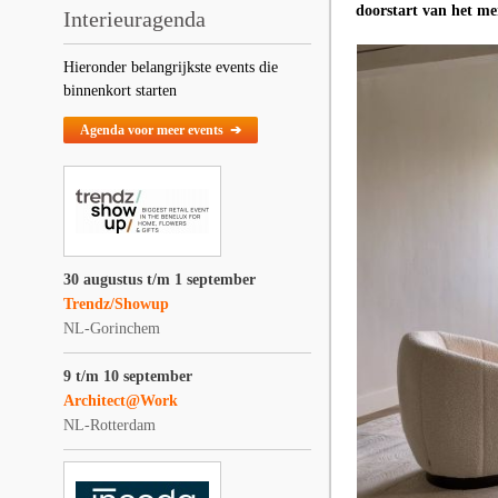
doorstart van het me
Interieuragenda
Hieronder belangrijkste events die
binnenkort starten
Agenda voor meer events ➔
30 augustus t/m 1 september
Trendz/Showup
NL-Gorinchem
9 t/m 10 september
Architect@Work
NL-Rotterdam