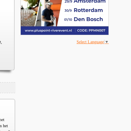
Select Language
▼
t,
met
m het