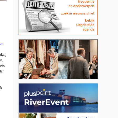
or
.
nkzij
n.
ers
der
ok