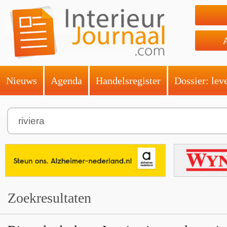
Nieuws
Agenda
Handelsregister
Dossier: lev
Zoekresultaten