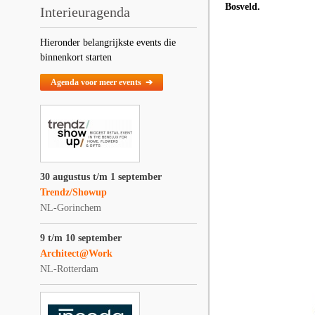
Bosveld.
Interieuragenda
Hieronder belangrijkste events die
binnenkort starten
Agenda voor meer events ➔
30 augustus t/m 1 september
Trendz/Showup
NL-Gorinchem
9 t/m 10 september
Architect@Work
NL-Rotterdam