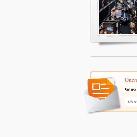
Ontva
Vul uw 