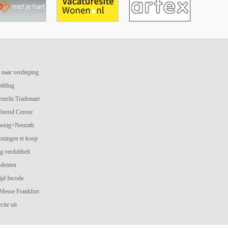
 naar verdieping
edding
terkt Trademart
hrend Cerene
oenig+Neurath
oningen te koop
g verdubbelt
udenten
jd Incoda
 Messe Frankfurt
ctie uit