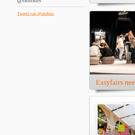
@onshuis
Tweets van @onshuis
Easyfairs ne