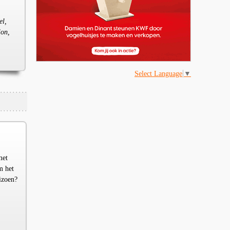
el,
lon,
Select Language
▼
met
m het
izoen?