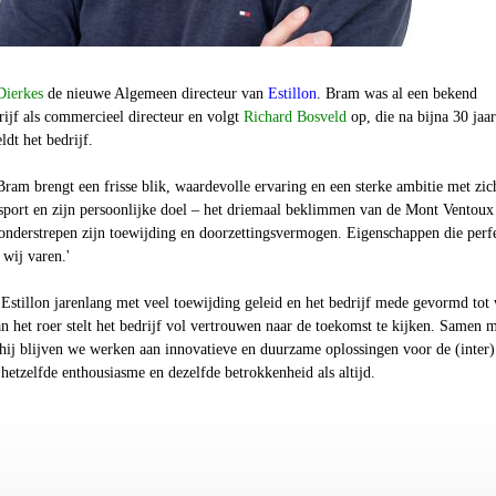
ierkes
de nieuwe Algemeen directeur van
Estillon
. Bram was al een bekend
rijf als commercieel directeur en volgt
Richard Bosveld
op, die na bijna 30 jaar
ldt het bedrijf.
'Bram brengt een frisse blik, waardevolle ervaring en een sterke ambitie met zic
sport en zijn persoonlijke doel – het driemaal beklimmen van de
Mont Ventoux
onderstrepen zijn toewijding en doorzettingsvermogen. Eigenschappen die perf
 wij varen.'
Estillon jarenlang met veel toewijding geleid en het bedrijf mede gevormd tot
n het roer stelt het bedrijf vol vertrouwen naar de toekomst te kijken. Samen 
hij blijven we werken aan innovatieve en duurzame oplossingen voor de (inter)
 hetzelfde enthousiasme en dezelfde betrokkenheid als altijd.