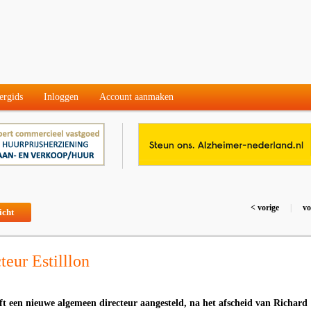
ergids
Inloggen
Account aanmaken
< vorige
|
vo
icht
teur Estilllon
eft een nieuwe algemeen directeur aangesteld, na het afscheid van Richard