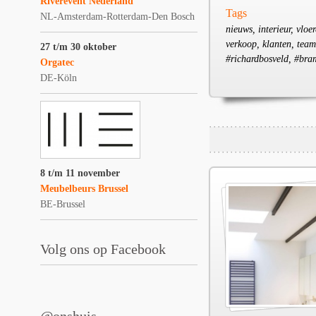
Riverevent Nederland
Tags
NL-Amsterdam-Rotterdam-Den Bosch
nieuws, interieur, vloe
verkoop, klanten, team
27 t/m 30 oktober
#richardbosveld, #bra
Orgatec
DE-Köln
8 t/m 11 november
Meubelbeurs Brussel
BE-Brussel
Volg ons op Facebook