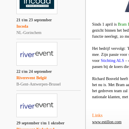
21 t/m 23 september
Sinds 1 april is
Bram D
Incoda
gezicht binnen het bed
NL-Gorinchem
functie neerlegt, zo me
Het bedrijf vervolgt: 
mee. Zijn passie voor 
voor
Stichting ALS
– 
passen bij de koers die
22 t/m 24 september
Riverevent België
Richard Bosveld heeft 
B-Gent-Antwerpen-Brussel
het nu is. Met Bram aa
het gedreven team zal 
nationale klanten, met
Links
www.estillon.com
29 september t/m 1 oktober