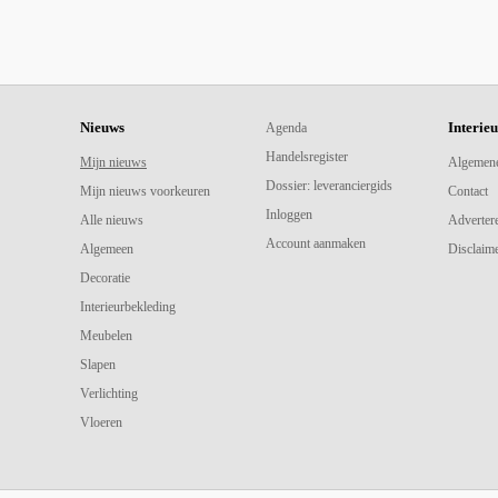
Nieuws
Interie
Agenda
Handelsregister
Mijn nieuws
Algemen
Dossier: leveranciergids
Mijn nieuws voorkeuren
Contact
Inloggen
Alle nieuws
Adverter
Account aanmaken
Algemeen
Disclaime
Decoratie
Interieurbekleding
Meubelen
Slapen
Verlichting
Vloeren