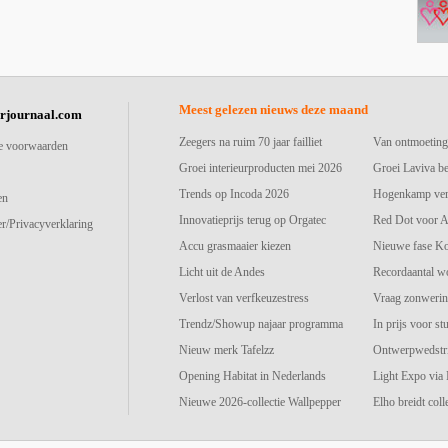
Meest gelezen nieuws deze maand
urjournaal.com
Zeegers na ruim 70 jaar failliet
Van ontmoeting
e voorwaarden
Groei interieurproducten mei 2026
Groei Laviva b
Trends op Incoda 2026
Hogenkamp vers
en
Innovatieprijs terug op Orgatec
Red Dot voor A
r/Privacyverklaring
Accu grasmaaier kiezen
Nieuwe fase K
Licht uit de Andes
Recordaantal w
Verlost van verfkeuzestress
Vraag zonwerin
Trendz/Showup najaar programma
In prijs voor st
Nieuw merk Tafelzz
Ontwerpwedstri
Opening Habitat in Nederlands
Light Expo via
Nieuwe 2026-collectie Wallpepper
Elho breidt colle