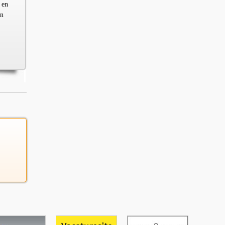
 en
en