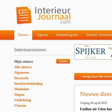
Nieuws
Agenda
Handelsregister
Dossier: leveranci
Interieurnieuws
Mijn nieuws
wijzigen
Alle nieuws
Algemeen
< terug naar het overz
Decoratie
Interieurbekleding
Meubelen
Nieuwe direc
Slapen
Verlichting
Vrijdag 04 april 2025
Vloeren
Estillon uit Uden he