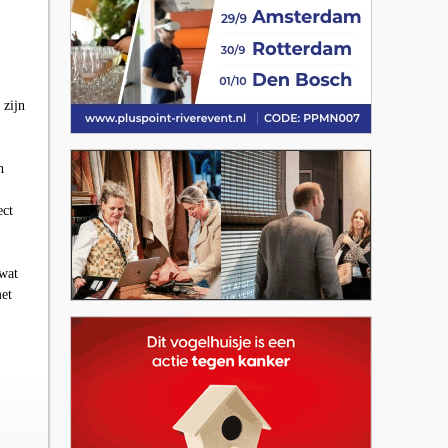
 zijn
h
ect
 wat
met