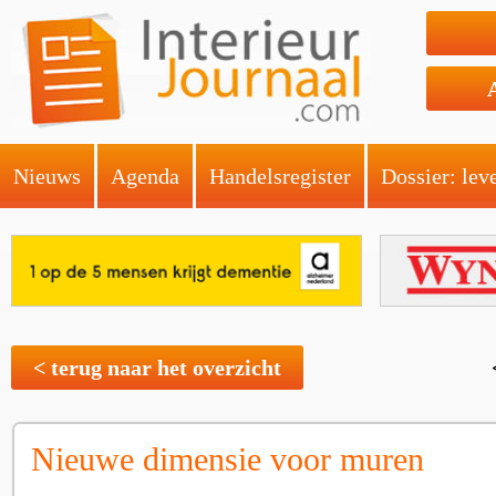
Nieuws
Agenda
Handelsregister
Dossier: lev
< terug naar het overzicht
Nieuwe dimensie voor muren