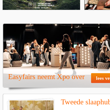
Easyfairs neemt Xpo over
lees v
Tweede slaaphub