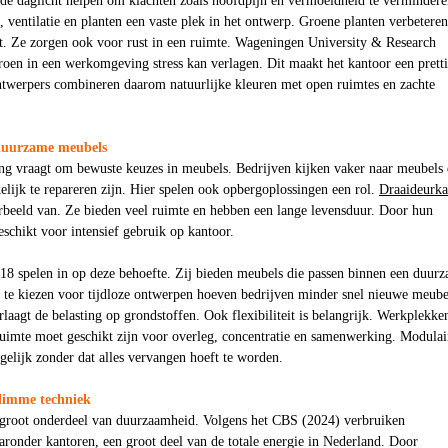
nde daglicht helpen om klachten zoals hoofdpijn en vermoeidheid te vermindere
ventilatie en planten een vaste plek in het ontwerp. Groene planten verbeteren
it. Ze zorgen ook voor rust in een ruimte. Wageningen University & Research
roen in een werkomgeving stress kan verlagen. Dit maakt het kantoor een prett
twerpers combineren daarom natuurlijke kleuren met open ruimtes en zachte
duurzame meubels
ng vraagt om bewuste keuzes in meubels. Bedrijven kijken vaker naar meubels 
lijk te repareren zijn. Hier spelen ook opbergoplossingen een rol.
Draaideurka
orbeeld van. Ze bieden veel ruimte en hebben een lange levensduur. Door hun
eschikt voor intensief gebruik op kantoor.
l18 spelen in op deze behoefte. Zij bieden meubels die passen binnen een duur
r te kiezen voor tijdloze ontwerpen hoeven bedrijven minder snel nieuwe meube
erlaagt de belasting op grondstoffen. Ook flexibiliteit is belangrijk. Werkplekke
ruimte moet geschikt zijn voor overleg, concentratie en samenwerking. Modulai
elijk zonder dat alles vervangen hoeft te worden.
slimme techniek
 groot onderdeel van duurzaamheid. Volgens het CBS (2024) verbruiken
aronder kantoren, een groot deel van de totale energie in Nederland. Door