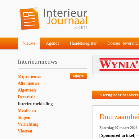
Nieuws
Agenda
Handelsregister
Dossier: leveranci
Interieurnieuws
Mijn nieuws
wijzigen
Alle nieuws
Algemeen
< terug naar het overz
Decoratie
Interieurbekleding
Meubelen
Duurzaamheid
Slapen
Verlichting
Zaterdag 07 maart 2026
Vloeren
[Sponsored artikel] 