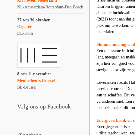
frisse lucht en voldoe
Riverevent Nederland
Daarom krijgen ramen, 
NL-Amsterdam-Rotterdam-Den Bosch
alleen de luchtkwalite
(2021) toont aan dat g
27 t/m 30 oktober
plek om te werken. On
Orgatec
materialen.
DE-Köln
Slimme indeling en 
Een duurzame inrichti
lang meegaan en makke
zijn hier een goed vo
stevige bouw zijn ze g
8 t/m 11 november
Meubelbeurs Brussel
Leveranciers zoals Ha
BE-Brussel
interieurconcept. Doo
aan te schaffen. Dit v
veranderen snel. Een 
Volg ons op Facebook
meubels maken dit mog
Energieverbruik en 
Energiegebruik is een
utiliteitsgebouwen, wa