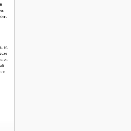
en
ies
edere
al en
keuze
euren
alt
men