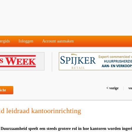
ergids
Inloggen
Account aanmaken
< vorige
|
vo
icht
 leidraad kantoorinrichting
- Duurzaamheid speelt een steeds grotere rol in hoe kantoren worden ingeri