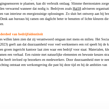
egingssensoren te plaatsen, kan dit verbruik omlaag. Slimme thermostaten zorg
rden verwarmd wanneer dat nodig is. Bedrijven zoals
Hal18
adviseren organisat
n van interieur en energiezuinige oplossingen. Zo sluit het ontwerp aan bij br
enk aan bureaus bij ramen om daglicht beter te benutten of lichte kleuren die
en.
erdeel van bedrijfsidentiteit
es willen laten zien dat zij verantwoord omgaan met mens en milieu. Het Socia
(2023) geeft aan dat duurzaamheid voor veel werknemers een rol speelt bij de 
n groen ingericht kantoor laat zien waar een bedrijf voor staat. Materialen, kl
amen een verhaal. Een ruimte met natuurlijke elementen en bewuste keuzes stra
 Dat heeft invloed op bezoekers en medewerkers. Door duurzaamheid mee te ne
richting ontstaat een werkomgeving die past bij deze tijd en bij de ambities van