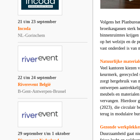
21 t/m 23 september
Volgens het Planburea
Incoda
broeikasgassen sterk 
binnenruimtes krijgen
NL-Gorinchem
op het welzijn en de 
vast onderdeel is van 
Natuurlijke material
Veel kantoren kiezen 
keurmerk, gerecycled 
22 t/m 24 september
zorgt hergebruik van 
Riverevent België
ontwerpen aantrekkelij
B-Gent-Antwerpen-Brussel
meubels en materialen
vervangen. Hierdoor ga
(2023), die circulair 
terug in modulaire bur
Gezonde werkplekken
29 september t/m 1 oktober
Duurzaamheid gaat nie