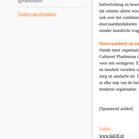
@onshuis
ledverlichting en bew
dat ruimtes alleen wo
Tweets van @onshuis
ook over het combinere
duurzaamheidsdoelen. D
minder kunstlicht vrag
Duurzaamheid als ond
Steeds meer organisati
Cultureel Planbureau 
voor een werkgever. Ee
en meubels vertellen s
zorg en aandacht uit.
in elke stap van de in
moderne organisaties.
[Sponsored artikel]
Links
www.hal18.nl