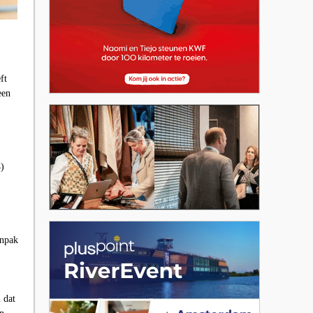
ft
een
4)
anpak
 dat