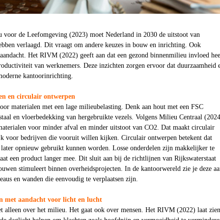
u voor de Leefomgeving (2023) moet Nederland in 2030 de uitstoot van
hebben verlaagd. Dit vraagt om andere keuzes in bouw en inrichting. Ook
 aandacht. Het RIVM (2022) geeft aan dat een gezond binnenmilieu invloed hee
productiviteit van werknemers. Deze inzichten zorgen ervoor dat duurzaamheid 
moderne kantoorinrichting.
en en circulair ontwerpen
voor materialen met een lage milieubelasting. Denk aan hout met een FSC
staal en vloerbedekking van hergebruikte vezels. Volgens Milieu Centraal (202
materialen voor minder afval en minder uitstoot van CO2. Dat maakt circulair
k voor bedrijven die vooruit willen kijken. Circulair ontwerpen betekent dat
 later opnieuw gebruikt kunnen worden. Losse onderdelen zijn makkelijker te
at een product langer mee. Dit sluit aan bij de richtlijnen van Rijkswaterstaat
bouwen stimuleert binnen overheidsprojecten. In de kantoorwereld zie je deze a
eaus en wanden die eenvoudig te verplaatsen zijn.
 met aandacht voor licht en lucht
t alleen over het milieu. Het gaat ook over mensen. Het RIVM (2022) laat zien