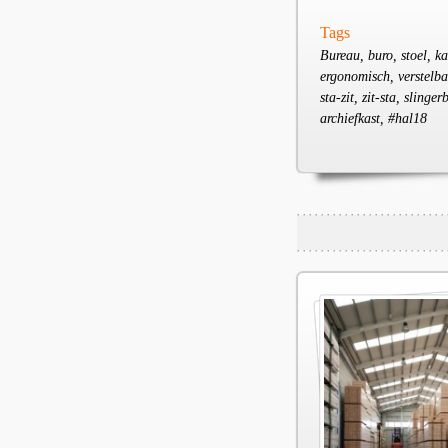
Tags
Bureau, buro, stoel, k
ergonomisch, verstelbaa
sta-zit, zit-sta, sling
archiefkast, #hal18