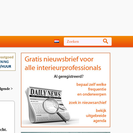
lgende >
cht.