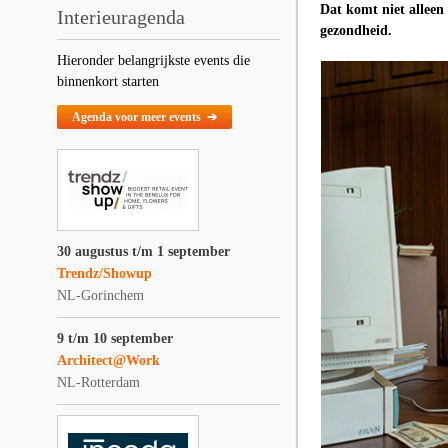
Dat komt niet alleen
Interieuragenda
gezondheid.
Hieronder belangrijkste events die
binnenkort starten
Agenda voor meer events ➔
30 augustus t/m 1 september
Trendz/Showup
NL-Gorinchem
9 t/m 10 september
Architect@Work
NL-Rotterdam