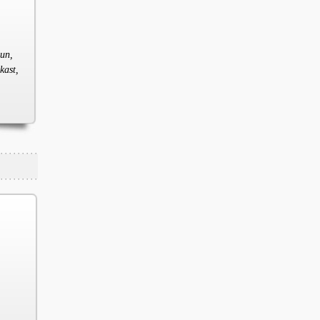
eun,
kast,