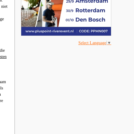
n.
 niet
ige
Select Language
▼
die
sten
zaam
ls
n
re