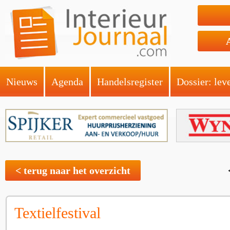
Nieuws
Agenda
Handelsregister
Dossier: lev
< terug naar het overzicht
Textielfestival