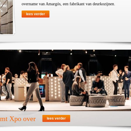
overname van Amargós, een fabrikant van deurkozijnen.
lees verder
emt Xpo over
lees verder