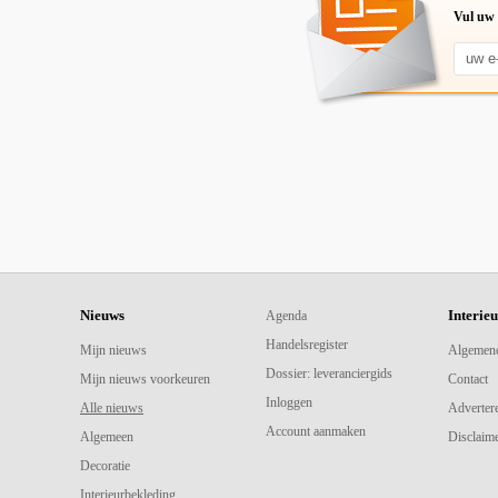
Vul uw 
Nieuws
Interie
Agenda
Handelsregister
Mijn nieuws
Algemen
Dossier: leveranciergids
Mijn nieuws voorkeuren
Contact
Inloggen
Alle nieuws
Adverter
Account aanmaken
Algemeen
Disclaime
Decoratie
Interieurbekleding