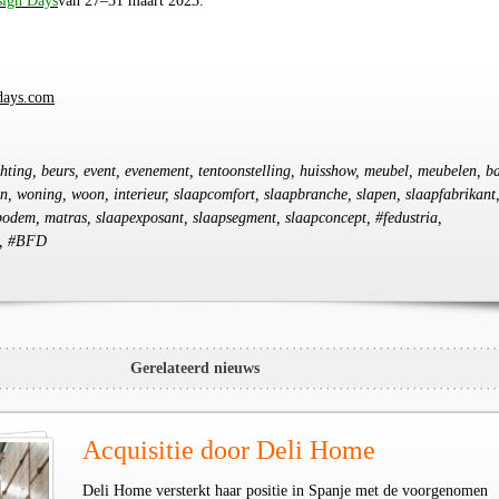
sign Days
van 27–31 maart 2023.
days.com
ichting, beurs, event, evenement, tentoonstelling, huisshow, meubel, meubelen, b
en, woning, woon, interieur, slaapcomfort, slaapbranche, slapen, slaapfabrikant
bodem, matras, slaapexposant, slaapsegment, slaapconcept, #fedustria,
s, #BFD
Gerelateerd nieuws
Acquisitie door Deli Home
Deli Home versterkt haar positie in Spanje met de voorgenomen