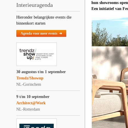
hun showrooms open v
Interieuragenda
Een initiatief van F
Hieronder belangrijkste events die
binnenkort starten
Agenda voor meer events ➔
30 augustus t/m 1 september
Trendz/Showup
NL-Gorinchem
9 t/m 10 september
Architect@Work
NL-Rotterdam