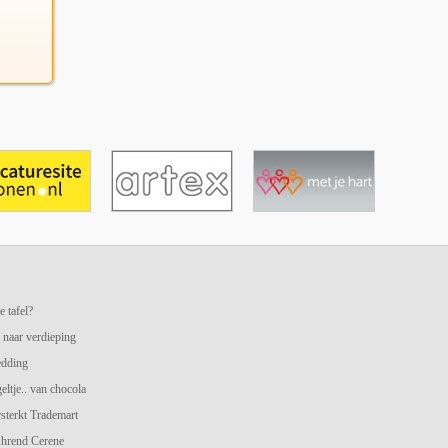
e tafel?
 naar verdieping
edding
geltje.. van chocola
terkt Trademart
hrend Cerene