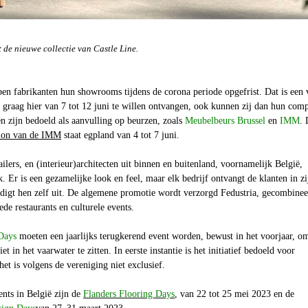
 de nieuwe collectie van Castle Line.
en fabrikanten hun showrooms tijdens de corona periode opgefrist. Dat is een 
graag hier van 7 tot 12 juni te willen ontvangen, ook kunnen zij dan hun comp
n zijn bedoeld als aanvulling op beurzen, zoals
Meubelbeurs Brussel
en
IMM
. 
tion van de IMM
staat egpland van 4 tot 7 juni.
ailers, en (interieur)architecten uit binnen en buitenland, voornamelijk België,
. Er is een gezamelijke look en feel, maar elk bedrijf ontvangt de klanten in zi
igt hen zelf uit. De algemene promotie wordt verzorgd Fedustria, gecombinee
ede restaurants en culturele events.
Days
moeten een jaarlijks terugkerend event worden, bewust in het voorjaar, o
et in het vaarwater te zitten. In eerste instantie is het initiatief bedoeld voor
het is volgens de vereniging niet exclusief.
nts in België zijn de
Flanders Flooring Days
, van 22 tot 25 mei 2023 en de