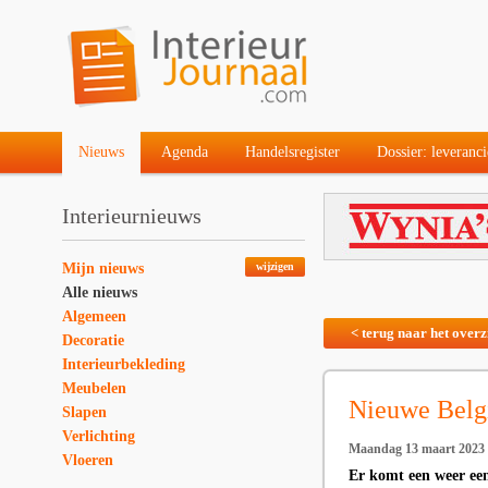
Nieuws
Agenda
Handelsregister
Dossier: leveranci
Interieurnieuws
Mijn nieuws
wijzigen
Alle nieuws
Algemeen
< terug naar het overz
Decoratie
Interieurbekleding
Meubelen
Nieuwe Belgi
Slapen
Verlichting
Maandag 13 maart 2023
Vloeren
Er komt een weer een