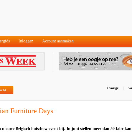
ergids
Inloggen
Account aanmaken
< vorige
|
vo
icht
an Furniture Days
 nieuwe Belgisch huisshow event bij. In juni stellen meer dan 50 fabrikan