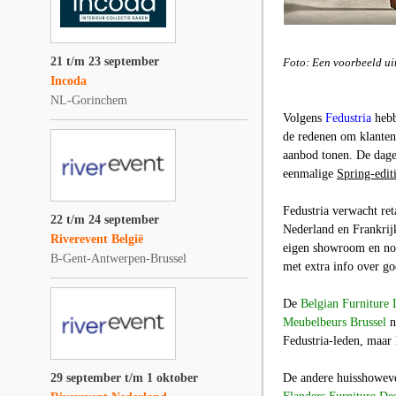
21 t/m 23 september
Foto: Een voorbeeld uit
Incoda
NL-Gorinchem
Volgens
Fedustria
hebb
de redenen om klanten 
aanbod tonen. De dage
eenmalige
Spring-edi
Fedustria verwacht ret
22 t/m 24 september
Nederland en Frankrijk
Riverevent België
eigen showroom en nod
B-Gent-Antwerpen-Brussel
met extra info over go
De
Belgian Furniture 
Meubelbeurs Brussel
ni
Fedustria-leden, maar 
29 september t/m 1 oktober
De andere huisshoweve