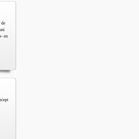
 de
ast
p- en
ncept