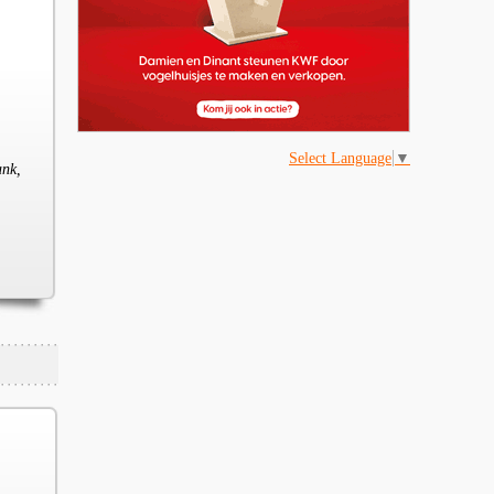
Select Language
▼
ank,
,