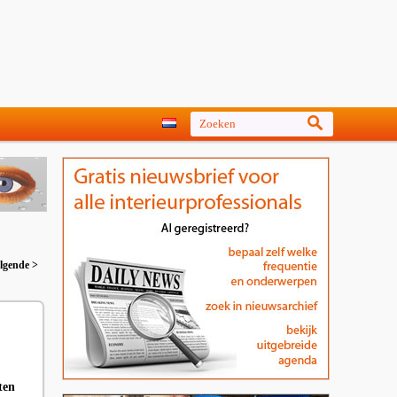
lgende >
ten