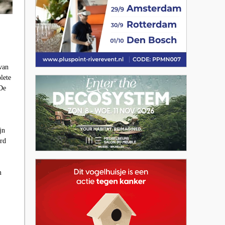
van
lete
De
jn
rd
m