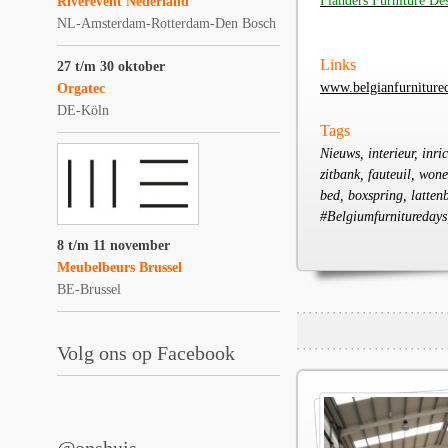
Flanders Furniture De
Riverevent Nederland
NL-Amsterdam-Rotterdam-Den Bosch
Links
27 t/m 30 oktober
www.belgianfurniture
Orgatec
DE-Köln
Tags
Nieuws, interieur, inr
zitbank, fauteuil, won
bed, boxspring, latten
#Belgiumfurnitureday
8 t/m 11 november
Meubelbeurs Brussel
BE-Brussel
Volg ons op Facebook