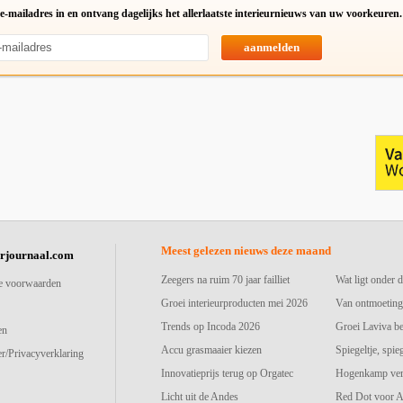
e-mailadres in en ontvang dagelijks het allerlaatste interieurnieuws van uw voorkeuren.
aanmelden
Meest gelezen nieuws deze maand
urjournaal.com
Zeegers na ruim 70 jaar failliet
Wat ligt onder d
e voorwaarden
Groei interieurproducten mei 2026
Van ontmoeting
Trends op Incoda 2026
Groei Laviva b
en
Accu grasmaaier kiezen
Spiegeltje, spie
r/Privacyverklaring
Innovatieprijs terug op Orgatec
Hogenkamp vers
Licht uit de Andes
Red Dot voor A