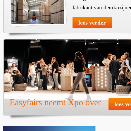
fabrikant van deurkozijne
lees verder
Easyfairs neemt Xpo over
lees v