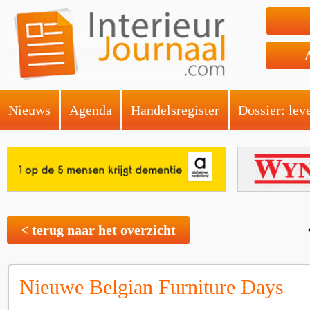
Nieuws
Agenda
Handelsregister
Dossier: lev
< terug naar het overzicht
Nieuwe Belgian Furniture Days