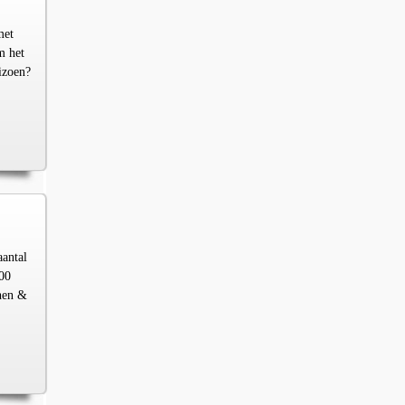
met
m het
izoen?
aantal
00
chen &