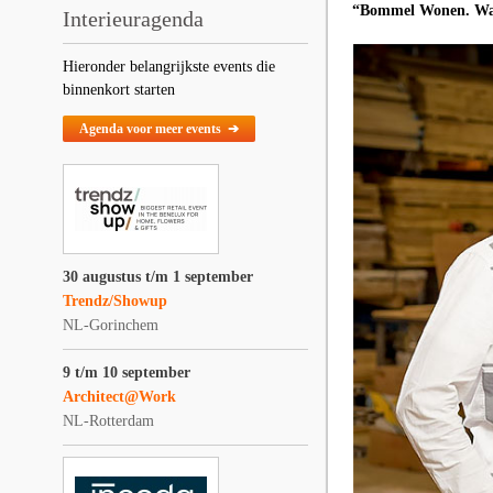
“Bommel Wonen. Waa
Interieuragenda
Hieronder belangrijkste events die
binnenkort starten
Agenda voor meer events ➔
30 augustus t/m 1 september
Trendz/Showup
NL-Gorinchem
9 t/m 10 september
Architect@Work
NL-Rotterdam