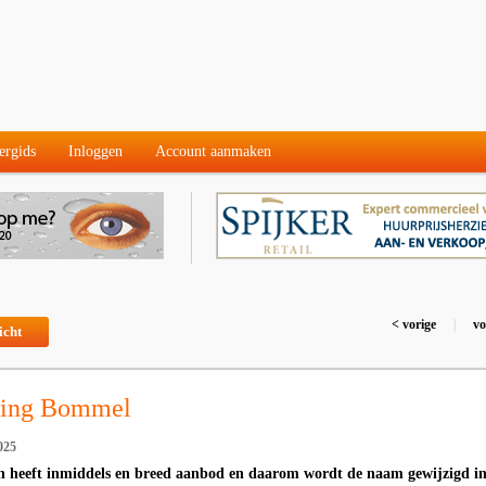
ergids
Inloggen
Account aanmaken
< vorige
|
vo
icht
ging Bommel
025
heeft inmiddels en breed aanbod en daarom wordt de naam gewijzigd i