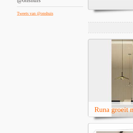
@onshuis
Tweets van @onshuis
Runa groeit m