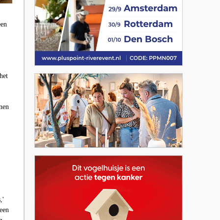
een
het
nen
,'
leen