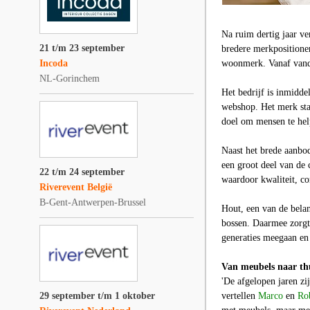
Na ruim dertig jaar v
21 t/m 23 september
bredere merkpositioner
Incoda
woonmerk. Vanaf vand
NL-Gorinchem
Het bedrijf is inmidde
webshop. Het merk staa
doel om mensen te help
Naast het brede aanbo
een groot deel van de 
22 t/m 24 september
waardoor kwaliteit, c
Riverevent België
B-Gent-Antwerpen-Brussel
Hout, een van de belan
bossen. Daarmee zorgt
generaties meegaan en 
Van meubels naar th
'De afgelopen jaren z
29 september t/m 1 oktober
vertellen
Marco
en
Ro