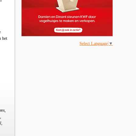
n
e
n het
Select Language
▼
res,
,
l,