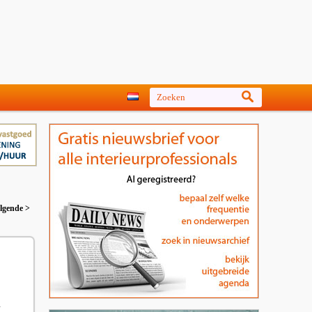
lgende >
n