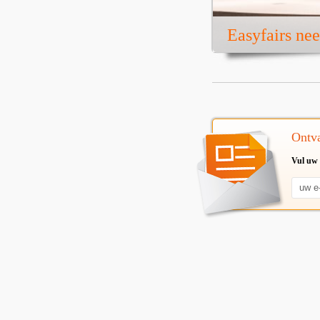
Easyfairs ne
Ontva
Vul uw 