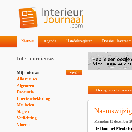
Nieuws
Agenda
Handelsregister
Dossier: leveranci
Interieurnieuws
Mijn nieuws
wijzigen
Alle nieuws
Algemeen
< terug naar het overz
Decoratie
Interieurbekleding
Meubelen
Naamswijzi
Slapen
Verlichting
Maandag 15 december 2
Vloeren
De Bommel Meubelen 