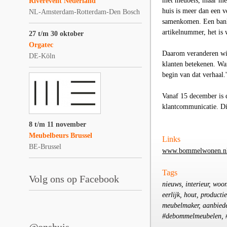
met meubels, maar met 
Riverevent Nederland
huis is meer dan een v
NL-Amsterdam-Rotterdam-Den Bosch
samenkomen. Een bank 
artikelnummer, het is 
27 t/m 30 oktober
Orgatec
Daarom veranderen wij 
DE-Köln
klanten betekenen. Wan
begin van dat verhaal.'
Vanaf 15 december is 
klantcommunicatie. Di
8 t/m 11 november
Meubelbeurs Brussel
Links
BE-Brussel
www.bommelwonen.n
Tags
Volg ons op Facebook
nieuws, interieur, woo
eerlijk, hout, product
meubelmaker, aanbieder,
#debommelmeubelen,