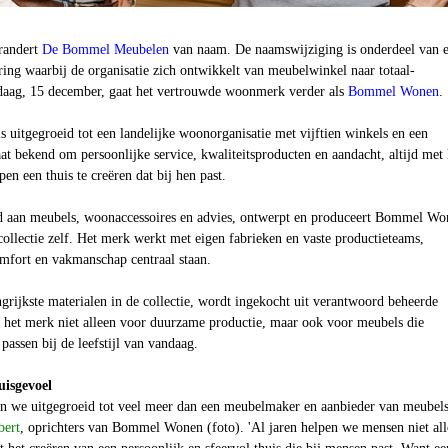
erandert
De Bommel Meubelen
van naam. De naamswijziging is onderdeel van 
ing waarbij de organisatie zich ontwikkelt van meubelwinkel naar totaal-
aag, 15 december, gaat het vertrouwde woonmerk verder als
Bommel Wonen
.
ls uitgegroeid tot een landelijke woonorganisatie met vijftien winkels en een
t bekend om persoonlijke service, kwaliteitsproducten en aandacht, altijd met 
en een thuis te creëren dat bij hen past.
d aan meubels, woonaccessoires en advies, ontwerpt en produceert Bommel Wo
collectie zelf. Het merk werkt met eigen fabrieken en vaste productieteams,
omfort en vakmanschap centraal staan.
grijkste materialen in de collectie, wordt ingekocht uit verantwoord beheerde
 het merk niet alleen voor duurzame productie, maar ook voor meubels die
passen bij de leefstijl van vandaag.
uisgevoel
ijn we uitgegroeid tot veel meer dan een meubelmaker en aanbieder van meubels
bert
, oprichters van Bommel Wonen (foto). 'Al jaren helpen we mensen niet al