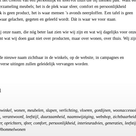
het creëren van een persoonlijk en sfeervol thuis die bij mensen past. Want ee
erzameling meubels; het is de plek waar sfeer, comfort en persoonlijkheid
is geen product, het is waar mensen ’s avonds neerploffen. Een tafel is geen
waar gelachen, gegeten en geleefd wordt. Dát is waar we voor staan.
onze naam, die nóg beter laat zien wie wij zijn en wat wij dagelijks voor onz
t wat wij doen gaat niet over producten, maar over wonen, over thuis. Wij zij
de nieuwe naam zichtbaar in de winkels, op de website, in campagnes en
verse uitingen zullen geleidelijk vervangen worden.
l
nwinkel, wonen, meubelen, slapen, verlichting, vloeren, gordijnen, woonaccessoi
ie, verantwoord, leefstijl, duurzaamheid, naamswijziging, webshop, zichtbaarheid
 oprichters, sfeer, comfort, persoonlijkheid, interieuradvies, generaties, leefstij
 #bommelwonen