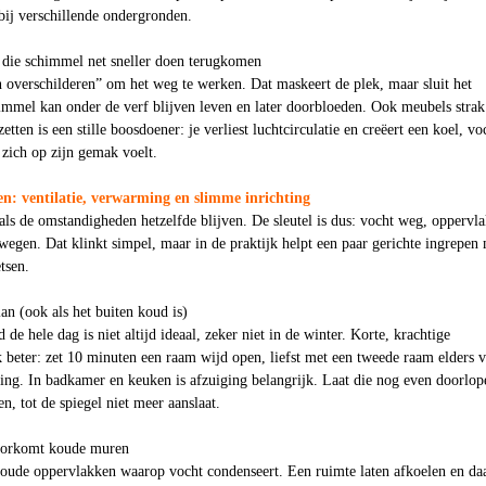
 bij verschillende ondergronden.
 die schimmel net sneller doen terugkomen
n overschilderen” om het weg te werken. Dat maskeert de plek, maar sluit het
immel kan onder de verf blijven leven en later doorbloeden. Ook meubels strak
tten is een stille boosdoener: je verliest luchtcirculatie en creëert een koel, vo
zich op zijn gemak voelt.
: ventilatie, verwarming en slimme inrichting
ls de omstandigheden hetzelfde blijven. De sleutel is dus: vocht weg, oppervl
wegen. Dat klinkt simpel, maar in de praktijk helpt een paar gerichte ingrepen
tsen.
lan (ook als het buiten koud is)
de hele dag is niet altijd ideaal, zeker niet in de winter. Korte, krachtige
 beter: zet 10 minuten een raam wijd open, liefst met een tweede raam elders 
sing. In badkamer en keuken is afzuiging belangrijk. Laat die nog even doorlop
n, tot de spiegel niet meer aanslaat.
oorkomt koude muren
ude oppervlakken waarop vocht condenseert. Een ruimte laten afkoelen en da