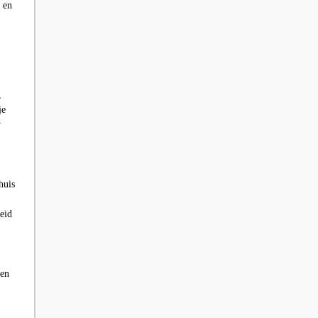
 en
,
je
w
huis
eid
 en