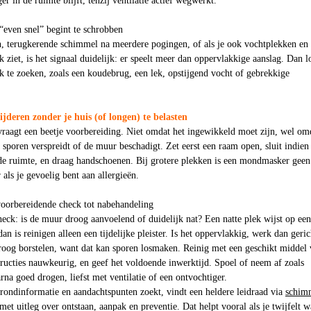
er in de ruimte blijft, tenzij ventilatie actief wegwerkt.
 “even snel” begint te schrobben
n, terugkerende schimmel na meerdere pogingen, of als je ook vochtplekken en
 ziet, is het signaal duidelijk: er speelt meer dan oppervlakkige aanslag. Dan l
k te zoeken, zoals een koudebrug, een lek, opstijgend vocht of gebrekkige
jderen zonder je huis (of longen) te belasten
aagt een beetje voorbereiding. Niet omdat het ingewikkeld moet zijn, wel om
e sporen verspreidt of de muur beschadigt. Zet eerst een raam open, sluit indien
de ruimte, en draag handschoenen. Bij grotere plekken is een mondmasker geen
als je gevoelig bent aan allergieën.
voorbereidende check tot nabehandeling
eck: is de muur droog aanvoelend of duidelijk nat? Een natte plek wijst op een
an is reinigen alleen een tijdelijke pleister. Is het oppervlakkig, werk dan geric
droog borstelen, want dat kan sporen losmaken. Reinig met een geschikt middel
ructies nauwkeurig, en geef het voldoende inwerktijd. Spoel of neem af zoals
rna goed drogen, liefst met ventilatie of een ontvochtiger.
rondinformatie en aandachtspunten zoekt, vindt een heldere leidraad via
schim
 met uitleg over ontstaan, aanpak en preventie. Dat helpt vooral als je twijfelt w