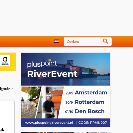
lgende >
aak