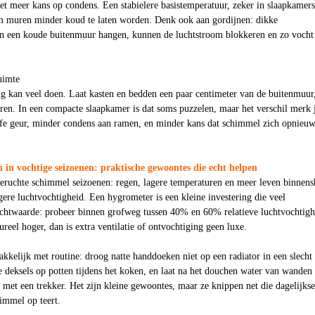
t meer kans op condens. Een stabielere basistemperatuur, zeker in slaapkamers
 muren minder koud te laten worden. Denk ook aan gordijnen: dikke
en een koude buitenmuur hangen, kunnen de luchtstroom blokkeren en zo vocht
uimte
ng kan veel doen. Laat kasten en bedden een paar centimeter van de buitenmuur
eren. In een compacte slaapkamer is dat soms puzzelen, maar het verschil merk 
fe geur, minder condens aan ramen, en minder kans dat schimmel zich opnieu
n vochtige seizoenen: praktische gewoontes die echt helpen
beruchte schimmel seizoenen: regen, lagere temperaturen en meer leven binnens
re luchtvochtigheid. Een hygrometer is een kleine investering die veel
Richtwaarde: probeer binnen grofweg tussen 40% en 60% relatieve luchtvochtigh
ctureel hoger, dan is extra ventilatie of ontvochtiging geen luxe.
kkelijk met routine: droog natte handdoeken niet op een radiator in een slecht
e deksels op potten tijdens het koken, en laat na het douchen water van wanden
met een trekker. Het zijn kleine gewoontes, maar ze knippen net die dagelijkse
immel op teert.