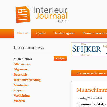
Nieuws
Agenda
Handelsregister
Dossier: leveranci
Interieurnieuws
Mijn nieuws
wijzigen
Alle nieuws
Algemeen
< terug naar het overz
Decoratie
Interieurbekleding
Meubelen
Muurschimm
Slapen
Verlichting
Dinsdag 26 mei 2026
Vloeren
[Sponsored artikel]