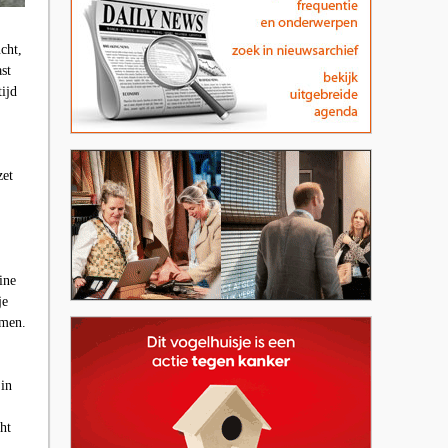
cht,
st
tijd
zet
ine
je
amen.
 in
ht