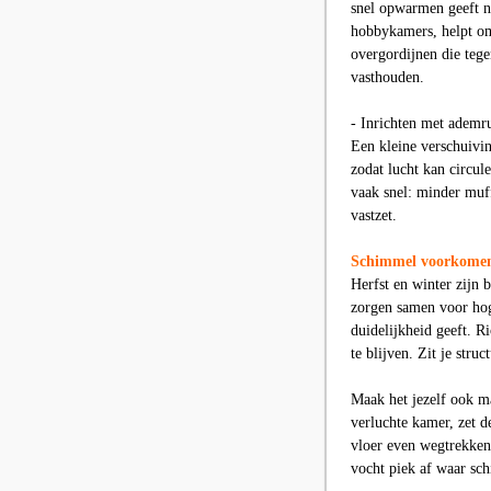
snel opwarmen geeft ne
hobbykamers, helpt om
overgordijnen die teg
vasthouden.
- Inrichten met ademr
Een kleine verschuivi
zodat lucht kan circul
vaak snel: minder muf
vastzet.
Schimmel voorkomen i
Herfst en winter zijn 
zorgen samen voor hoge
duidelijkheid geeft. 
te blijven. Zit je stru
Maak het jezelf ook ma
verluchte kamer, zet d
vloer even wegtrekken 
vocht piek af waar sch