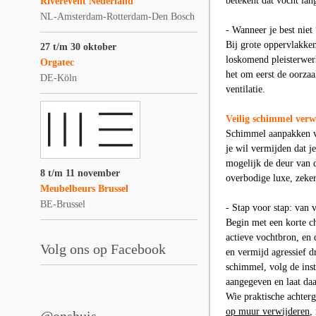
betekent dat vocht lang
Riverevent Nederland
NL-Amsterdam-Rotterdam-Den Bosch
- Wanneer je best niet
Bij grote oppervlakke
27 t/m 30 oktober
loskomend pleisterwerk
Orgatec
het om eerst de oorzaa
DE-Köln
ventilatie.
Veilig schimmel verwi
Schimmel aanpakken vr
je wil vermijden dat j
mogelijk de deur van 
8 t/m 11 november
overbodige luxe, zeker 
Meubelbeurs Brussel
BE-Brussel
- Stap voor stap: van 
Begin met een korte ch
actieve vochtbron, en d
Volg ons op Facebook
en vermijd agressief 
schimmel, volg de inst
aangegeven en laat daa
Wie praktische achterg
op muur verwijderen
,