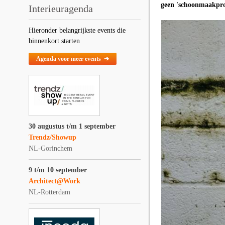
geen 'schoonmaakpro
Interieuragenda
Hieronder belangrijkste events die
binnenkort starten
Agenda voor meer events ➔
30 augustus t/m 1 september
Trendz/Showup
NL-Gorinchem
9 t/m 10 september
Architect@Work
NL-Rotterdam