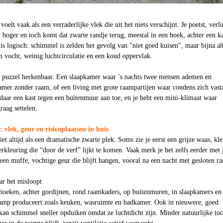
lt vaak als een verraderlijke vlek die uit het niets verschijnt. Je poetst, verlu
hoger en toch komt dat zwarte randje terug, meestal in een hoek, achter een ka
is logisch: schimmel is zelden het gevolg van "niet goed kuisen", maar bijna al
 vocht, weinig luchtcirculatie en een koud oppervlak.
e puzzel herkenbaar. Een slaapkamer waar ’s nachts twee mensen ademen en
amer zonder raam, of een living met grote raampartijen waar condens zich vast
aar een kast tegen een buitenmuur aan toe, en je hebt een mini-klimaat waar
aag settelen.
vlek, geur en risicoplaatsen in huis
et altijd als een dramatische zwarte plek. Soms zie je eerst een grijze waas, kle
erkleuring die “door de verf” lijkt te komen. Vaak merk je het zelfs eerder met 
een muffe, vochtige geur die blijft hangen, vooral na een nacht met gesloten r
ar het misloopt
 hoeken, achter gordijnen, rond raamkaders, op buitenmuren, in slaapkamers en
damp produceert zoals keuken, wasruimte en badkamer. Ook in nieuwere, goed
an schimmel sneller opduiken omdat ze luchtdicht zijn. Minder natuurlijke toc