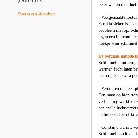
@onshuis
beter wel en niet doet
Tweets van @onshuis
- Veelgemaakte fouten
Een klassieker is “eve
probleem niet op. Sch
tegen een buitenmuur ze
hoekje waar schimmel 
De oorzaak aanpakken
Schimmel komt terug a
warmer, lucht laten be
dan nog eens extra poe
- Ventileren met een p
Een raam op kiep stand 
verluchting werkt vaak
een snelle luchtverver
na het douchen of koke
- Constante warmte v
Schimmel houdt van ko