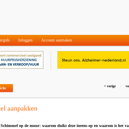
ergids
Inloggen
Account aanmaken
< vorige
|
vo
icht
el aanpakken
 - Schimmel op de muur: waarom duikt deze ineens op en waarom is het v