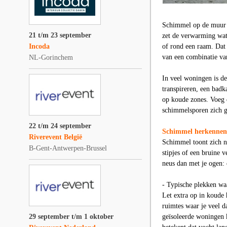
Schimmel op de muur voe
21 t/m 23 september
zet de verwarming wat 
Incoda
of rond een raam. Dat 
van een combinatie van
NL-Gorinchem
In veel woningen is d
transpireren, een badk
op koude zones. Voeg d
schimmelsporen zich gr
22 t/m 24 september
Schimmel herkennen: 
Riverevent België
Schimmel toont zich ni
B-Gent-Antwerpen-Brussel
stipjes of een bruine v
neus dan met je ogen: 
- Typische plekken wa
Let extra op in koude
ruimtes waar je veel 
29 september t/m 1 oktober
geïsoleerde woningen k