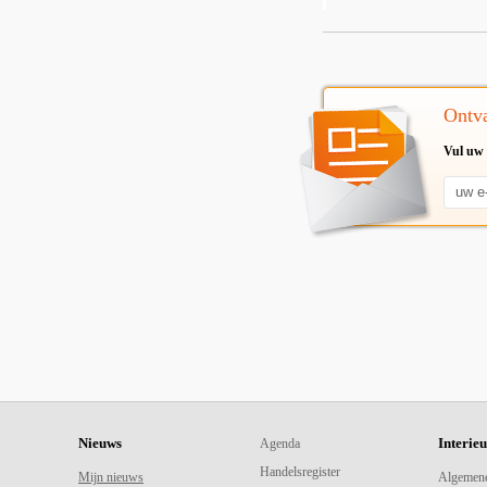
Ontva
Vul uw 
Nieuws
Interie
Agenda
Handelsregister
Mijn nieuws
Algemen