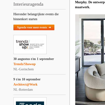
Murphy. De ontwerpen
Interieuragenda
maatwerk.
Hieronder belangrijkste events die
binnenkort starten
Agenda voor meer events ➔
30 augustus t/m 1 september
Trendz/Showup
NL-Gorinchem
9 t/m 10 september
Architect@Work
NL-Rotterdam