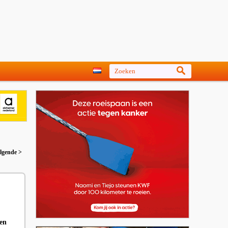
lgende >
 en