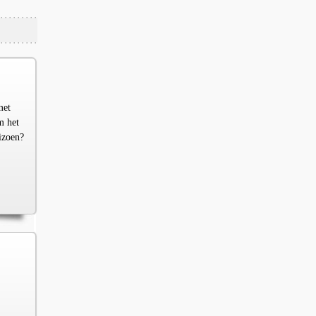
met
m het
izoen?