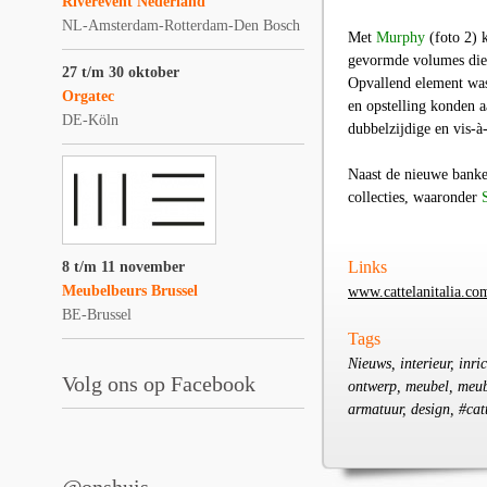
Riverevent Nederland
NL-Amsterdam-Rotterdam-Den Bosch
Met
Murphy
(foto 2) 
gevormde volumes die 
27 t/m 30 oktober
Opvallend element was
Orgatec
en opstelling konden 
DE-Köln
dubbelzijdige en vis-à
Naast de nieuwe banken
collecties, waaronder
Links
8 t/m 11 november
Meubelbeurs Brussel
www.cattelanitalia.co
BE-Brussel
Tags
Nieuws, interieur, inri
Volg ons op Facebook
ontwerp, meubel, meube
armatuur, design, #cat