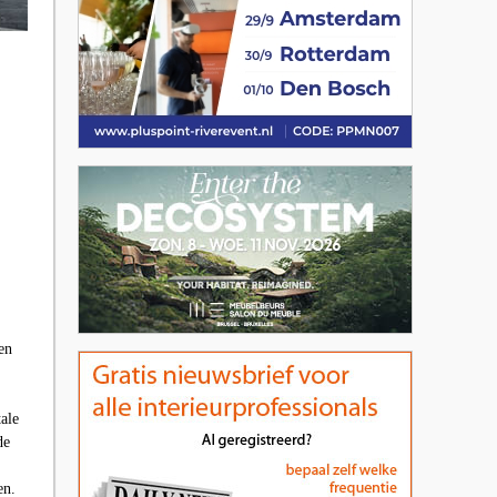
en
ale
de
en.