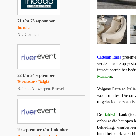
21 t/m 23 september
Incoda
NL-Gorinchem
Cattelan Italia
presente
verder inzette op ges
introduceerde het bed
22 t/m 24 september
Manzon
i.
Riverevent België
B-Gent-Antwerpen-Brussel
Volgens Cattelan Itali
woonruimtes. Die ontw
uitgebreide personalis
De
Baldwin
-bank (fot
opbouw die het open k
bekleding, waarbij lee
29 september t/m 1 oktober
bood het merk verschil