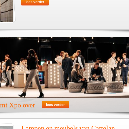
lees verder
emt Xpo over
lees verder
Lampen en meubels van Cattelan