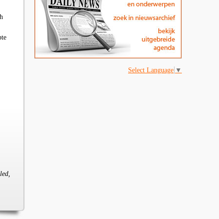
ch
pte
Select Language
▼
led,