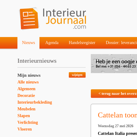
Nieuws
Agenda
Handelsregister
Dossier: leveranci
Interieurnieuws
Mijn nieuws
wijzigen
Alle nieuws
Algemeen
< terug naar het overz
Decoratie
Interieurbekleding
Meubelen
Cattelan too
Slapen
Verlichting
Woensdag 27 mei 2026
Vloeren
Cattelan Italia pres