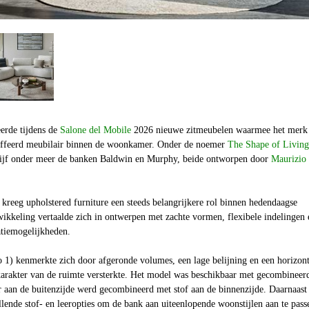
erde tijdens de
Salone del Mobile
2026 nieuwe zitmeubelen waarmee het merk
toffeerd meubilair binnen de woonkamer. Onder de noemer
The Shape of Living
rijf onder meer de banken
Baldwin en Murphy,
beide ontworpen door
Maurizio
a kreeg upholstered furniture een steeds belangrijkere rol binnen hedendaagse
ikkeling vertaalde zich in ontwerpen met zachte vormen, flexibele indelingen 
atiemogelijkheden.
o 1) kenmerkte zich door afgeronde volumes, een lage belijning en een horizont
arakter van de ruimte versterkte. Het model was beschikbaar met gecombineer
r aan de buitenzijde werd gecombineerd met stof aan de binnenzijde. Daarnaast
lende stof- en leeropties om de bank aan uiteenlopende woonstijlen aan te pass