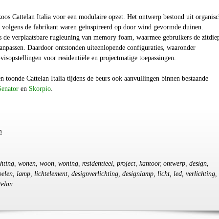
koos Cattelan Italia voor een modulaire opzet. Het ontwerp bestond uit organis
volgens de fabrikant waren geïnspireerd op door wind gevormde duinen.
 de verplaatsbare rugleuning van memory foam, waarmee gebruikers de zitdie
aanpassen. Daardoor ontstonden uiteenlopende configuraties, waaronder
-visopstellingen voor residentiële en projectmatige toepassingen.
 toonde Cattelan Italia tijdens de beurs ook aanvullingen binnen bestaande
Senator
en
Skorpio
.
m
chting, wonen, woon, woning, residentieel, project, kantoor, ontwerp, design,
len, lamp, lichtelement, designverlichting, designlamp, licht, led, verlichting, 
telan