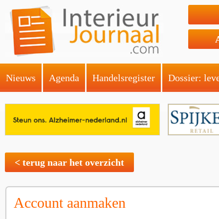
Nieuws
Agenda
Handelsregister
Dossier: lev
< terug naar het overzicht
Account aanmaken