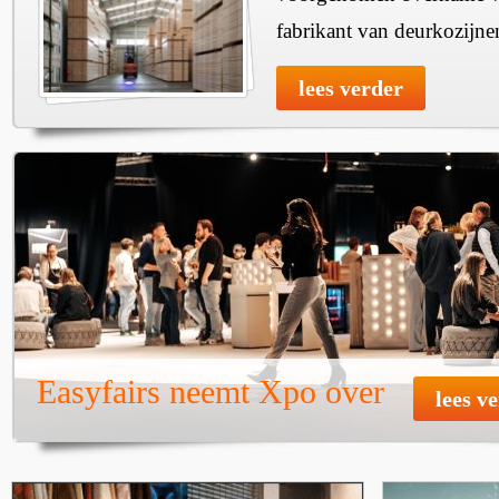
fabrikant van deurkozijne
lees verder
Easyfairs neemt Xpo over
lees v