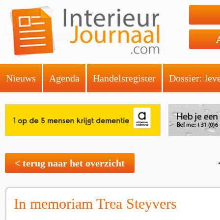
Nieuws
Agenda
Handelsregister
Dossier: lev
< terug naar het overzicht
In memoriam Trea Steyvers