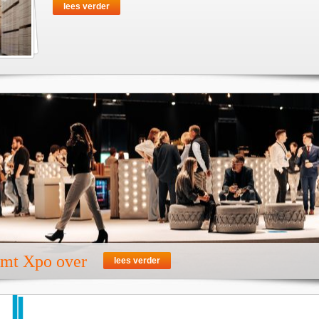
lees verder
emt Xpo over
lees verder