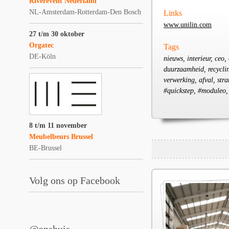
Riverevent Nederland
NL-Amsterdam-Rotterdam-Den Bosch
Links
www.unilin.com
27 t/m 30 oktober
Orgatec
Tags
DE-Köln
nieuws, interieur, ceo,
duurzaamheid, recycling
verwerking, afval, stra
#quickstep, #moduleo,
8 t/m 11 november
Meubelbeurs Brussel
BE-Brussel
Volg ons op Facebook