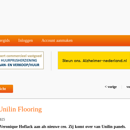
ergids
Inloggen
Account aanmaken
< vorige
|
vo
icht
nilin Flooring
025
t Veronique Hoflack aan als nieuwe ceo. Zij komt over van Unilin panels.