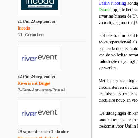
Unilin Flooring
kondig
Desmet
op, die het bed
ervaring binnen de Un
21 t/m 23 september
vooruitgang moet zij U
Incoda
NL-Gorinchem
Hoflack trad in 2014 t
zowel operationeel als
baanbrekende technolo
van de volledige secto
industriële recyclingf
verwerken.
22 t/m 24 september
Met haar benoeming ki
Riverevent België
circulariteit en duurza
B-Gent-Antwerpen-Brussel
technische expertise ko
circulaire hout- en vl
'De uitdagingen én kan
samen met onze teams 
toekomst voor Unilin 
29 september t/m 1 oktober