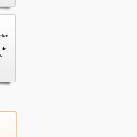
erken
t de
e,