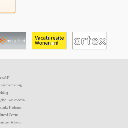
e tafel?
 naar verdieping
edding
geltje.. van chocola
terkt Trademart
hrend Cerene
oningen te koop