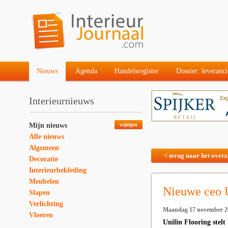
Nieuws
Agenda
Handelsregister
Dossier: leveranci
Interieurnieuws
Mijn nieuws
wijzigen
Alle nieuws
Algemeen
< terug naar het overz
Decoratie
Interieurbekleding
Meubelen
Nieuwe ceo U
Slapen
Verlichting
Maandag 17 november 2
Vloeren
Unilin Flooring stel