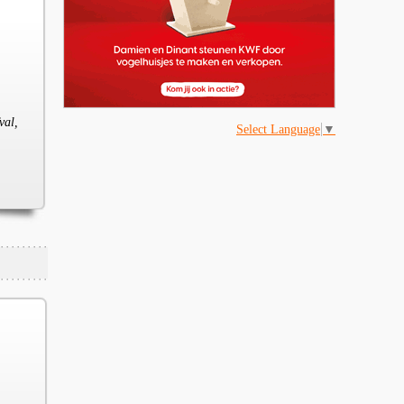
val,
Select Language
▼