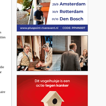
s
ties
die
ar
aire