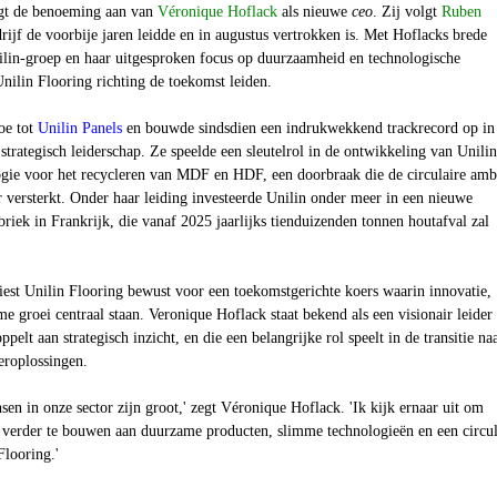
t de benoeming aan van
Véronique Hoflack
als nieuwe
ceo
. Zij volgt
Ruben
rijf de voorbije jaren leidde en in augustus vertrokken is. Met Hoflacks brede
ilin-groep en haar uitgesproken focus op duurzaamheid en technologische
nilin Flooring richting de toekomst leiden.
oe tot
Unilin Panels
en bouwde sindsdien een indrukwekkend trackrecord op in
 strategisch leiderschap. Ze speelde een sleutelrol in de ontwikkeling van Unilin
gie voor het recycleren van MDF en HDF, een doorbraak die de circulaire ambi
r versterkt. Onder haar leiding investeerde Unilin onder meer in een nieuwe
abriek in Frankrijk, die vanaf 2025 jaarlijks tienduizenden tonnen houtafval zal
est Unilin Flooring bewust voor een toekomstgerichte koers waarin innovatie,
me groei centraal staan.
Veronique Hoflack staat bekend als een visionair leider 
ppelt aan strategisch inzicht, en die een belangrijke rol speelt in de transitie na
oeroplossingen.
sen in onze sector zijn groot,' zegt Véronique Hoflack. 'Ik kijk ernaar uit om
verder te bouwen aan duurzame producten, slimme technologieën en een circul
Flooring.'