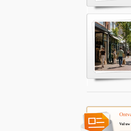
Ontva
Vul uw 