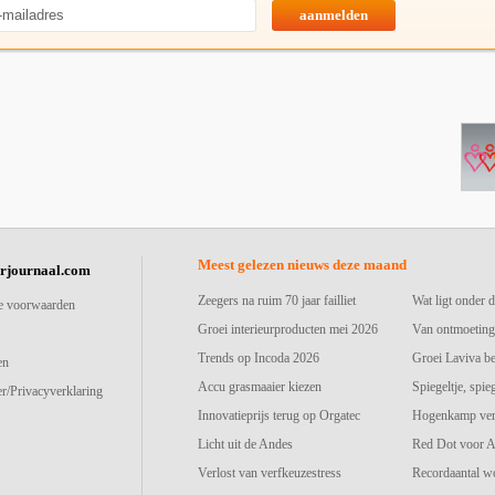
aanmelden
Meest gelezen nieuws deze maand
urjournaal.com
Zeegers na ruim 70 jaar failliet
Wat ligt onder d
e voorwaarden
Groei interieurproducten mei 2026
Van ontmoeting
Trends op Incoda 2026
Groei Laviva b
en
Accu grasmaaier kiezen
Spiegeltje, spie
r/Privacyverklaring
Innovatieprijs terug op Orgatec
Hogenkamp vers
Licht uit de Andes
Red Dot voor A
Verlost van verfkeuzestress
Recordaantal w