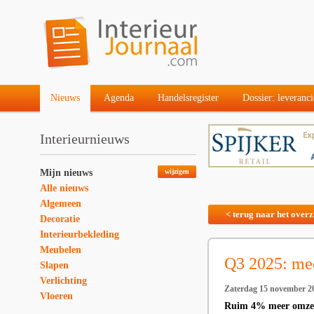
Nieuws
Agenda
Handelsregister
Dossier: leveranci
Interieurnieuws
Mijn nieuws
wijzigen
Alle nieuws
Algemeen
< terug naar het overz
Decoratie
Interieurbekleding
Meubelen
Q3 2025: mee
Slapen
Verlichting
Zaterdag 15 november 2
Vloeren
Ruim 4% meer omzet 