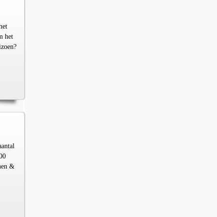
met
m het
izoen?
aantal
00
chen &