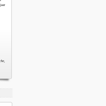
jaar
che,