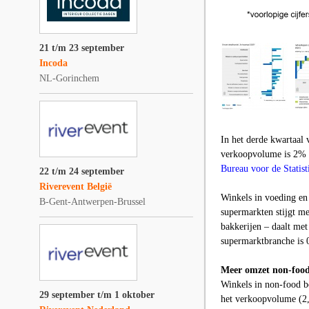
21 t/m 23 september
Incoda
NL-Gorinchem
In het derde kwartaal 
verkoopvolume is 2% gr
Bureau voor de Statist
22 t/m 24 september
Riverevent België
Winkels in voeding en
B-Gent-Antwerpen-Brussel
supermarkten stijgt me
bakkerijen – daalt met
supermarktbranche is 
Meer omzet non-food
Winkels in non-food b
29 september t/m 1 oktober
het verkoopvolume (2,9