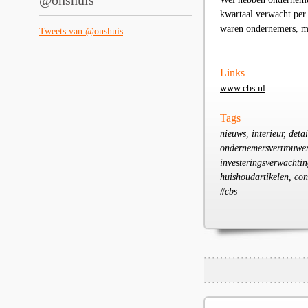
@onshuis
kwartaal verwacht per
waren ondernemers, met
Tweets van @onshuis
Links
www.cbs.nl
Tags
nieuws, interieur, deta
ondernemersvertrouwen,
investeringsverwachting
huishoudartikelen, con
#cbs