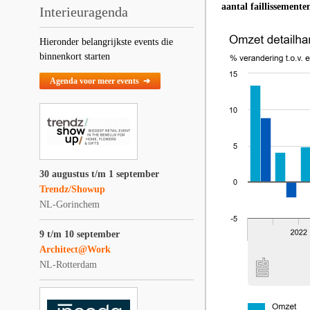
aantal faillissemente
Interieuragenda
Hieronder belangrijkste events die
binnenkort starten
Agenda voor meer events ➔
30 augustus t/m 1 september
Trendz/Showup
NL-Gorinchem
9 t/m 10 september
Architect@Work
NL-Rotterdam