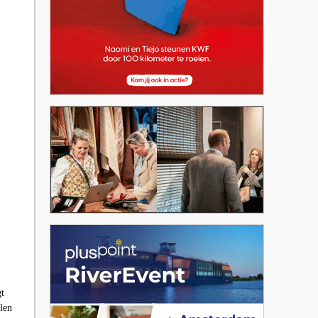
t
len