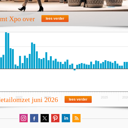
emt Xpo over
lees verder
detailomzet juni 2026
lees verder