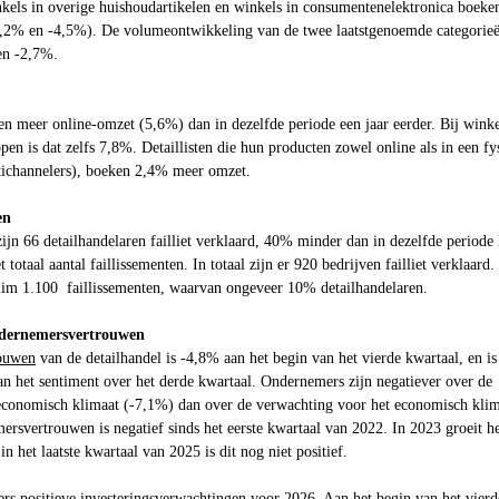
kels in overige huishoudartikelen en winkels in consumentenelektronica boeke
2,2% en -4,5%). De volumeontwikkeling van de twee laatstgenoemde categorieë
en -2,7%.
n meer online-omzet (5,6%) dan in dezelfde periode een jaar eerder. Bij winke
open is dat zelfs 7,8%. Detaillisten die hun producten zowel online als in een fy
ichannelers), boeken 2,4% meer omzet.
ten
zijn 66 detailhandelaren failliet verklaard, 40% minder dan in dezelfde periode 
 totaal aantal faillissementen. In totaal zijn er 920 bedrijven failliet verklaard
ruim 1.100 faillissementen, waarvan ongeveer 10% detailhandelaren.
ndernemersvertrouwen
ouwen
van de detailhandel is -4,8% aan het begin van het vierde kwartaal, en is
an het sentiment over het derde kwartaal. Ondernemers zijn negatiever over de
economisch klimaat (-7,1%) dan over de verwachting voor het economisch klim
rsvertrouwen is negatief sinds het eerste kwartaal van 2022. In 2023 groeit h
n het laatste kwartaal van 2025 is dit nog niet positief.
s positieve investeringsverwachtingen voor 2026. Aan het begin van het vierd