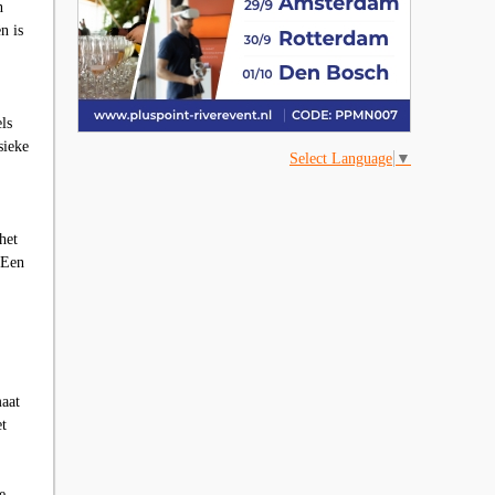
n
n is
ls
sieke
Select Language
▼
het
. Een
aat
et
e