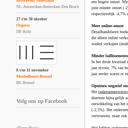
Riverevent Nederland
een hogere omzet. Win
NL-Amsterdam-Rotterdam-Den Bosch
juist minder omzet (-
respectievelijk -4,7% 
27 t/m 30 oktober
Orgatec
Meer online-omzet
DE-Köln
Detailhandelaren boeke
die alleen online verk
winkel verkopen (mult
Minder faillissemen
In het derde kwartaal 
jaar ervoor, 7% van het
8 t/m 11 november
jaar eerder waren er 
Meubelbeurs Brussel
BE-Brussel
Opnieuw negatief o
Het
ondernemersvertr
daarmee bijna gelijk a
Volg ons op Facebook
ontwikkeling van het 
(-2,5%). Het onderneme
vertrouwen, maar ook i
Wel hebben ondernemer