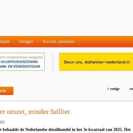
ergids
Inloggen
Account aanmaken
< vorige
|
vo
icht
r omzet, minder failliet
025
behaalde de Nederlandse detailhandel in het 3e kwartaal van 2025. Het