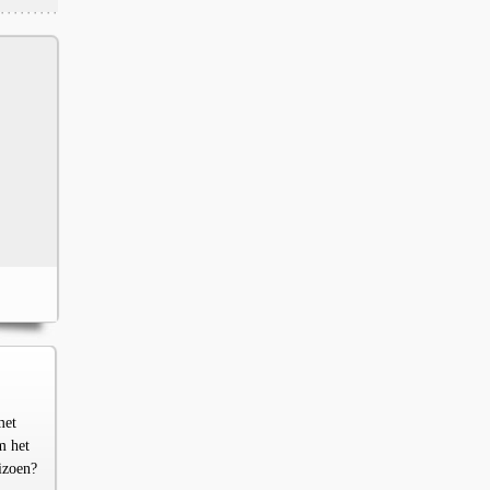
met
m het
izoen?