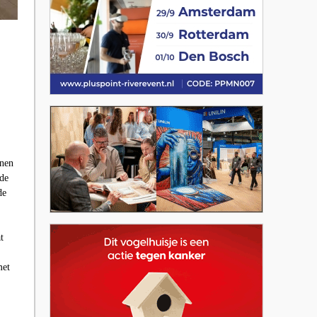
jnen
 de
de
t
met