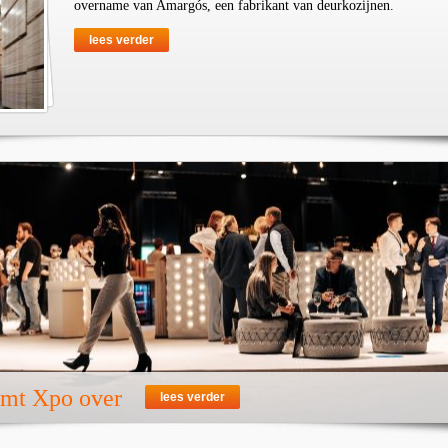
overname van Amargós, een fabrikant van deurkozijnen.
lees verder
emt Xpo over
lees verder