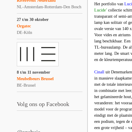
Riverevent Nederland
Het portfolio van
Luci
NL-Amsterdam-Rotterdam-Den Bosch
Lucide’
collectie schit
transparant of semi-am
27 t/m 30 oktober
lamp kan solitair of g
Orgatec
ovale versie van 140 
DE-Köln
Voor vides en atriums
lang beschikbaar. Een
TL-bureaulamp. De alu
meter lang. De smart v
en de kleurtemperatu
Cinall
uit Denemarken i
8 t/m 11 november
in massieve slaapkame
Meubelbeurs Brussel
met de totale interieur
BE-Brussel
in combinatie met lee
het gelamineerde hout,
Volg ons op Facebook
veranderen: het voora
model voor de program
eindigt met de plaatsi
een podium, tegen de m
een grote vrijheid – v