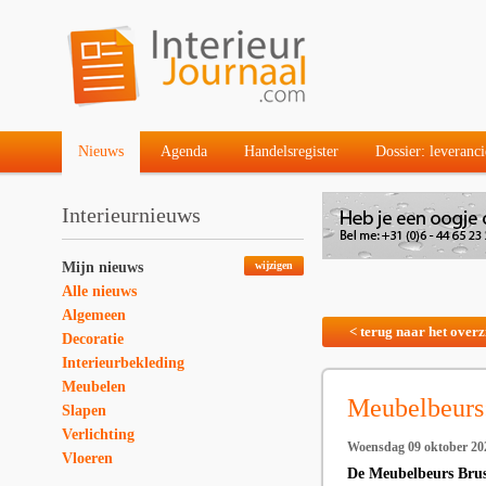
Nieuws
Agenda
Handelsregister
Dossier: leveranci
Interieurnieuws
Mijn nieuws
wijzigen
Alle nieuws
Algemeen
< terug naar het overz
Decoratie
Interieurbekleding
Meubelen
Meubelbeurs
Slapen
Verlichting
Woensdag 09 oktober 20
Vloeren
De Meubelbeurs Bruss