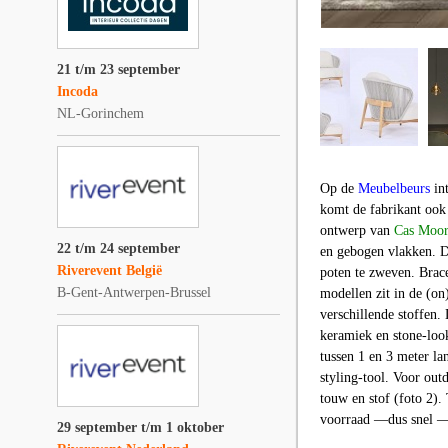
21 t/m 23 september
Incoda
NL-Gorinchem
Op de
Meubelbeurs
in
komt de fabrikant ook
ontwerp van
Cas Moo
22 t/m 24 september
en gebogen vlakken. De
Riverevent België
poten te zweven. Brace
B-Gent-Antwerpen-Brussel
modellen zit in de (on
verschillende stoffen. 
keramiek en stone-look
tussen 1 en 3 meter l
styling-tool. Voor out
touw en stof (foto 2). 
voorraad —dus snel —
29 september t/m 1 oktober