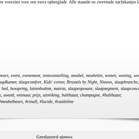
mte voorzien voor een extra opberglade. Alle staande en zwevende nachtkastjes l
beurs, event, evenement, tentoonstelling, meubel, meubelen, wonen, woning, wo
 jeugdkamer, slaapcomfort, Kids' corner, Brussels by Night, Nieuws, slaapbranche,
, bed, boxspring, lattenbodem, matras, slaapexposant, slaapsegment, slaapconc
, award, winnaar, prijs, uitreiking, balthazar, champagne, #balthazar,
meubelbeurs, #cinall, #lucide, #castleline
Gerelateerd nieuws