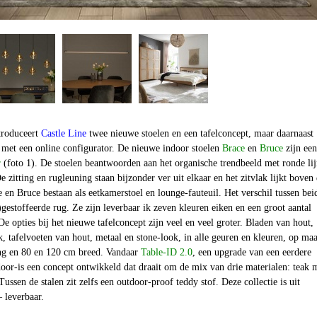
troduceert
Castle Line
twee nieuwe stoelen en een tafelconcept, maar daarnaast
 met een online configurator. De nieuwe indoor stoelen
Brace
en
Bruce
zijn een
r
(foto 1).
De stoelen beantwoorden aan het organische trendbeeld met ronde li
 zitting en rugleuning staan bijzonder ver uit elkaar en het zitvlak lijkt boven
 en Bruce bestaan als eetkamerstoel en lounge-fauteuil. Het verschil tussen bei
)gestoffeerde rug. Ze zijn leverbaar ik zeven kleuren eiken en een groot aantal
De opties bij het nieuwe tafelconcept zijn veel en veel groter. Bladen van hout,
, tafelvoeten van hout, metaal en stone-look, in alle geuren en kleuren, op maa
ang en 80 en 120 cm breed. Vandaar
Table-ID 2.0
, een upgrade van een eerdere
door-is een concept ontwikkeld dat draait om de mix van drie materialen: teak 
Tussen de stalen zit zelfs een outdoor-proof teddy stof. Deze collectie is uit
 leverbaar.