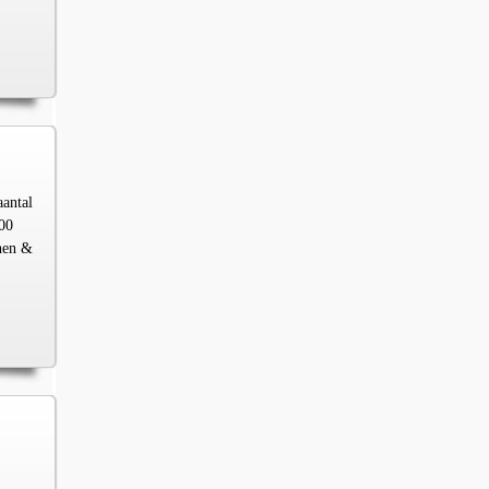
aantal
00
chen &