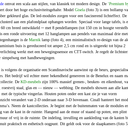
de
omvat een scala aan stijlen, van klassiek tot modern design. De
‘Premium b
tert door het hoge exclusiviteitsgehalte. Model
Gisela
(foto 3) is een bollamp v
ber gekleurd glas. De led-modules zorgen voor een fascinerend lichteffect. De
eclusterd aan een plafondplaat ophangen worden. Speciaal voor lange tafels, is 
x 60 cm breed ontwikkeld ─ met 8 pendellampen (tot 150 cm in hoogte verstelb
 is een ronde uitvoering met 12 hanglampen aan pendels van maximaal drie met
 tegenhanger is de
Marnik
lamp (foto 4), een minimalistisch re-design van de a
minium buis is gereduceerd tot amper 2,5 cm rond en is uitgerekt tot bijna 2
erlichting werkt met een bewegingssensor en CTT-switch. Je regelt de lichtster
ur simpelweg met handbewegingen.
s volgens de organisatie een Scandinavische aanwinst op de beurs, gespecialis
rs. Het bedrijf wil echter meer bekendheid genereren in de Benelux en naam 
collectie. De
KD-meubels
zijn 100% massief grenen-, beuken- en eikenhout, v
r, roestvrij staal, glas en — nieuw — webbing. De meubels showen aan alle kan
 met de typische vingerlas. Houten poten onder een kast zie je van vorm
anzicht verandert van 2-D onderaan naar 3-D bovenaan. Cinall hanteert het mod
ma’s. Neem de kastcollecties. Je begint met de buitenmaten van de modules e
ng van de kast in de ruimte. Hangend aan de muur of staand op poten, een plint
uur of vrij in de ruimte. De indeling, invulling en aankleding van de kasten b
anuit praktisch en esthetisch oogpunt. Dit geldt ook voor de slaapkamers (foto 5