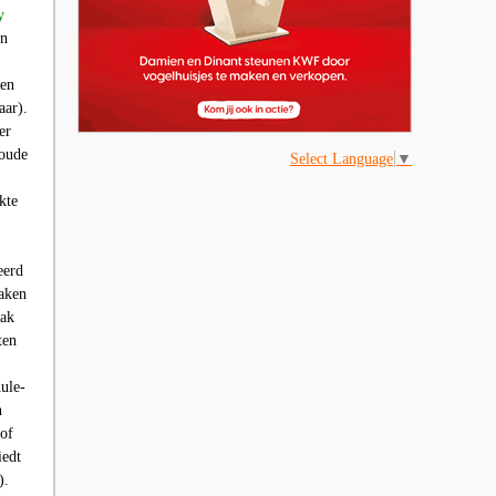
y
an
een
aar).
er
loude
Select Language
▼
kte
eerd
maken
aak
ten
ule-
n
 of
iedt
).