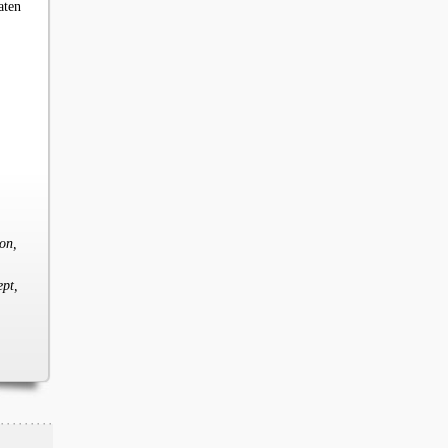
aten
on,
ept,