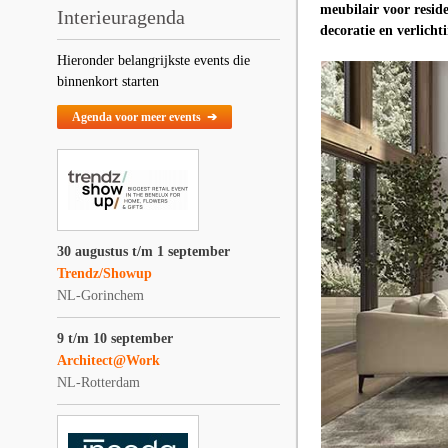
meubilair voor reside
Interieuragenda
decoratie en verlicht
Hieronder belangrijkste events die
binnenkort starten
Agenda voor meer events ➔
30 augustus t/m 1 september
Trendz/Showup
NL-Gorinchem
9 t/m 10 september
Architect@Work
NL-Rotterdam