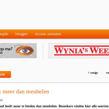
ergids
Inloggen
Account aanmaken
< vorige
|
vo
icht
: meer dan meubelen
24
el heeft meer te bieden dan meubelen. Bezoekers vinden hier alle soorten