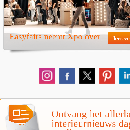
Easyfairs neemt Xpo over
lees v
Ontvang het allerla
interieurnieuws da