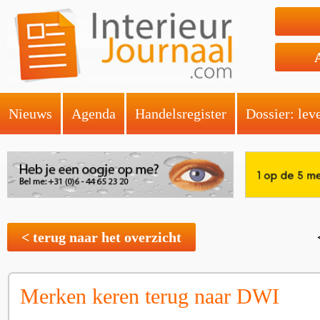
Nieuws
Agenda
Handelsregister
Dossier: lev
< terug naar het overzicht
Merken keren terug naar DWI