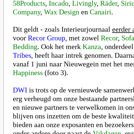
58Products
,
Incado
,
Livingly
,
Räder
,
Siri
Company
,
Wax Design
en
Canairi
.
Dit geldt - zoals Interieurjournaal
eerder 
voor
Recor Group
, met zowel
Recor
,
Sof
Bedding
. Ook het merk
Kanza
, onderdee
Tribes
, heeft haar intrek genomen. Daar
vanaf 1 juni naar Nieuwegein met het m
Happiness
(foto 3).
DWI
is trots op de vernieuwde samenwer
erg verheugd om onze bestaande partnersh
en nieuwe partners te verwelkomen in on
blijven ons inzetten om de beste kwaliteit
bieden aan onze exposanten en bezoekers
onder andere door naast de
Vakdagen
, ev