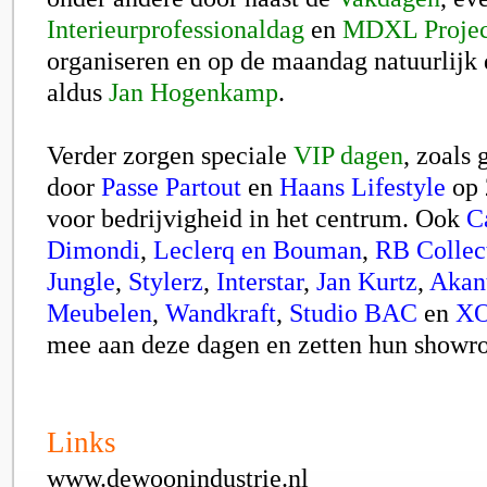
Interieurprofessionaldag
en
MDXL Project
organiseren en op de maandag natuurlijk
aldus
Jan Hogenkamp
.
Verder zorgen speciale
VIP dagen
, zoals
door
Passe Partout
en
Haans Lifestyle
op 
voor bedrijvigheid in het centrum. Ook
C
Dimondi
,
Leclerq en Bouman
,
RB Collec
Jungle
,
Stylerz
,
Interstar
,
Jan Kurtz
,
Akan
Meubelen
,
Wandkraft
,
Studio BAC
en
XO
mee aan deze dagen en zetten hun showr
Links
www.dewoonindustrie.nl