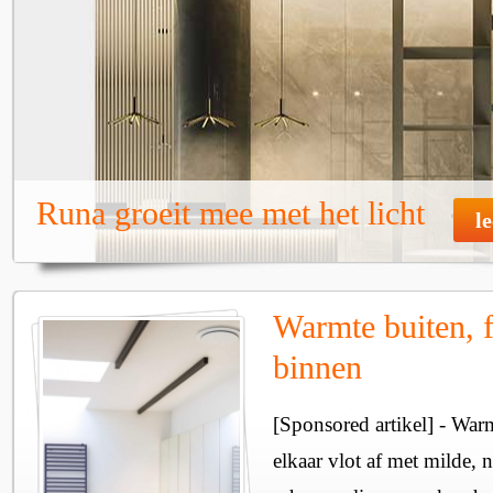
Runa groeit mee met het licht
l
Warmte buiten, f
binnen
[Sponsored artikel] - Wa
elkaar vlot af met milde, n