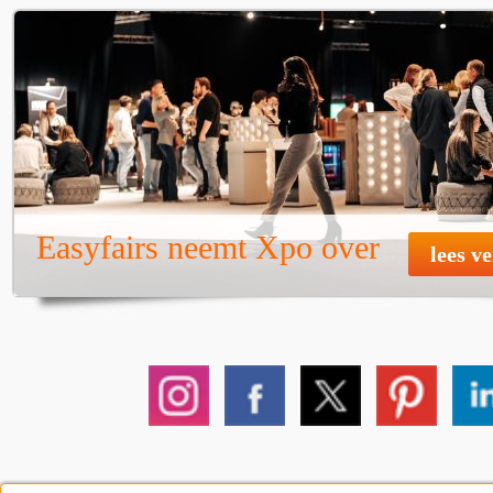
Easyfairs neemt Xpo over
lees v