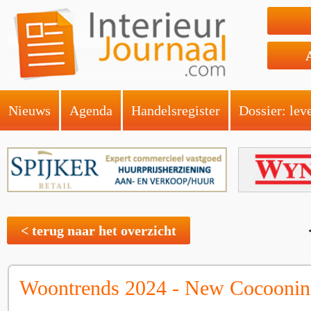
Nieuws
Agenda
Handelsregister
Dossier: lev
< terug naar het overzicht
Woontrends 2024 - New Cocoonin