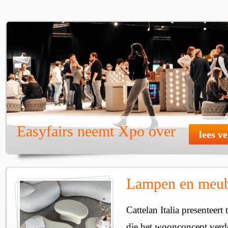
Easyfairs neemt Xpo over
lees v
Lampen en meube
Cattelan Italia presenteer
die het woonconcept verde