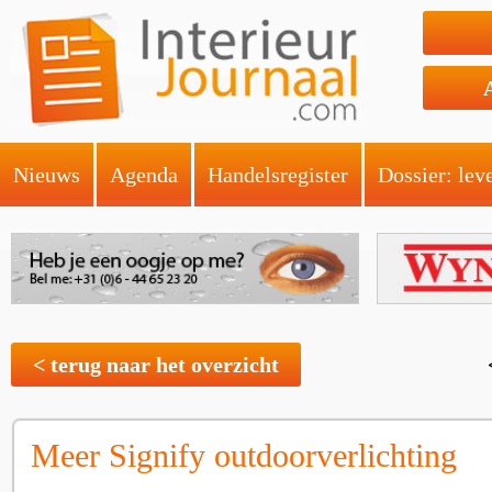
Nieuws
Agenda
Handelsregister
Dossier: lev
< terug naar het overzicht
Meer Signify outdoorverlichting